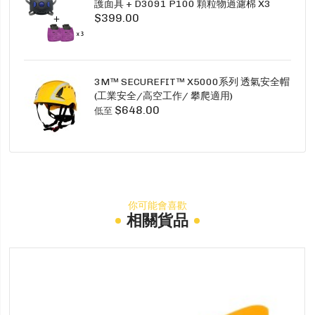
護面具 + D3091 P100 顆粒物過濾棉 X3
$399.00
SECURE CLICK HF-802SD HF-800SD 系列
3M™ SECUREFIT™ X5000系列 透氣安全帽
(工業安全/高空工作/ 攀爬適用)
$648.00
低至
你可能會喜歡
相關貨品