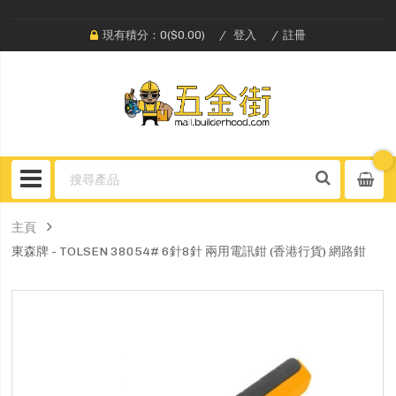
現有積分：0($0.00)
登入
註冊
主頁
東森牌 - TOLSEN 38054# 6針8針 兩用電訊鉗 (香港行貨) 網路鉗