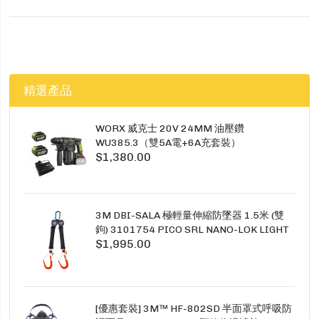
精選產品
WORX 威克士 20V 24MM 油壓鑽
WU385.3（雙5A電+6A充套裝）
$1,380.00
3M DBI-SALA 極輕量伸縮防墜器 1.5米 (雙
鉤) 3101754 PICO SRL NANO-LOK LIGHT
$1,995.00
1.5M TWINS
[優惠套裝] 3M™ HF-802SD 半面罩式呼吸防