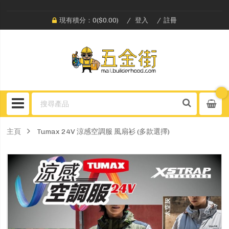
現有積分：0($0.00)
登入
註冊
主頁
Tumax 24V 涼感空調服 風扇衫 (多款選擇)