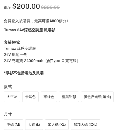
$200.00
$220.00
低至
會員登入後購買，最高可獲
4900
積分 !
Tumax 24V涼感空調服 風扇衫
套裝包括:
Tumax 涼感空調服
24V 風扇 一對
24V 充電寶 24000mah（配Type-C 充電線）
*淨衫不包括電池及風扇
款式
太空灰
卡其色
軍綠色
藍黑迷彩
黃色反光帶[短袖]
尺寸
中碼 (M)
大碼 (L)
加大碼 (XL)
加加大碼 (XXL)