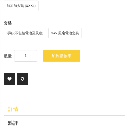
加加加大碼 (XXXL)
套裝
淨衫(不包括電池及風扇)
24V 風扇電池套裝
數量
加到購物車
詳情
點評