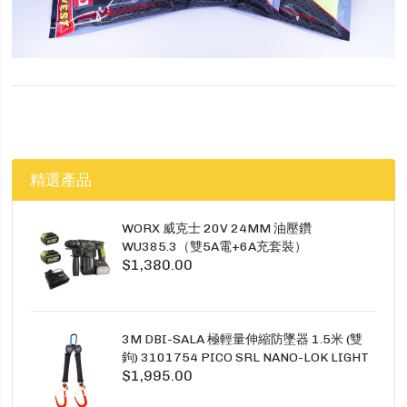
精選產品
WORX 威克士 20V 24MM 油壓鑽
WU385.3（雙5A電+6A充套裝）
$1,380.00
3M DBI-SALA 極輕量伸縮防墜器 1.5米 (雙
鉤) 3101754 PICO SRL NANO-LOK LIGHT
$1,995.00
1.5M TWINS