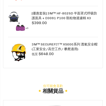
[優惠套裝] 3M™ HF-802SD 半面罩式呼吸防
護面具 + D3091 P100 顆粒物過濾棉 X3
$399.00
SECURE CLICK HF-802SD HF-800SD 系列
3M™ SECUREFIT™ X5000系列 透氣安全帽
(工業安全/高空工作/ 攀爬適用)
$648.00
低至
你可能會喜歡
相關貨品