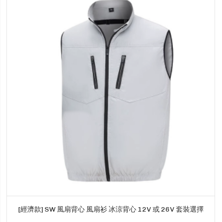
[經濟款] SW 風扇背心 風扇衫 冰涼背心 12V 或 26V 套裝選擇