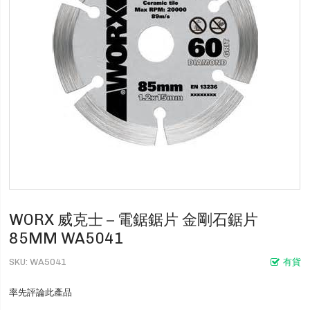
WORX 威克士 – 電鋸鋸片 金剛石鋸片
85MM WA5041
SKU
WA5041
有貨
率先評論此產品