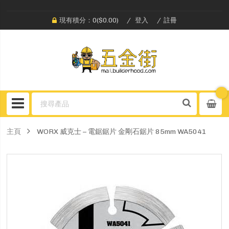
現有積分：0($0.00)
登入
註冊
主頁
WORX 威克士 – 電鋸鋸片 金剛石鋸片 85mm WA5041