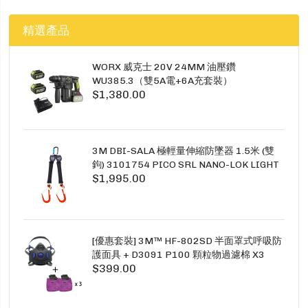
精選產品
WORX 威克士 20V 24MM 油壓鑽
WU385.3（雙5A電+6A充套裝）
$1,380.00
3M DBI-SALA 極輕量伸縮防墜器 1.5米 (雙
鉤) 3101754 PICO SRL NANO-LOK LIGHT
$1,995.00
1.5M TWINS
[優惠套裝] 3M™ HF-802SD 半面罩式呼吸防
護面具 + D3091 P100 顆粒物過濾棉 X3
$399.00
SECURE CLICK HF-802SD HF-800SD 系列