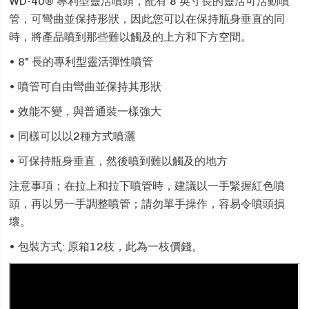
WD-40® 專利型靈活噴頭，配有 8 英寸長的靈活可活動噴
管，可彎曲並保持形狀，因此您可以在保持瓶身垂直的同
時，將產品噴到那些難以觸及的上方和下方空間。
• 8" 長的專利型靈活彈性噴管
• 噴管可自由彎曲並保持其形狀
• 效能不變，與普通裝一樣強大
• 同樣可以以2種方式噴灑
• 可保持瓶身垂直，然後噴到難以觸及的地方
注意事項：在拉上和拉下噴管時，建議以一手緊握紅色噴
頭，再以另一手調整噴管；請勿單手操作，容易令噴頭損
壞。
• 包裝方式: 原箱12枝，此為一枝價錢。