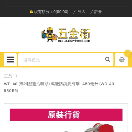
現有積分：0($0.00)
登入
註冊
主頁
WD-40 (專利型靈活噴頭) 萬能防銹潤滑劑- 450毫升 (WD-40
88056)