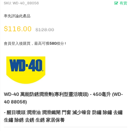
SKU
WD-40_88056
有貨
率先評論此產品
$116.00
$128.00
會員登入後購買，最高可獲
580
積分 !
WD-40 萬能防銹潤滑劑(專利型靈活噴頭) - 450毫升 (WD-
40 88056)
- 醒目噴頭 潤滑油 潤滑鐵閘 門窗 減少噪音 防鏽 除鏽 去鏽
生鏽 除銹 去銹 生銹 家居保養