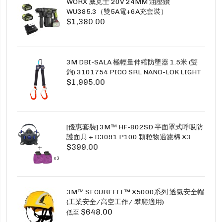
WORX 威克士 20V 24MM 油壓鑽
WU385.3（雙5A電+6A充套裝）
$1,380.00
3M DBI-SALA 極輕量伸縮防墜器 1.5米 (雙
鉤) 3101754 PICO SRL NANO-LOK LIGHT
$1,995.00
1.5M TWINS
[優惠套裝] 3M™ HF-802SD 半面罩式呼吸防
護面具 + D3091 P100 顆粒物過濾棉 X3
$399.00
SECURE CLICK HF-802SD HF-800SD 系列
3M™ SECUREFIT™ X5000系列 透氣安全帽
(工業安全/高空工作/ 攀爬適用)
$648.00
低至