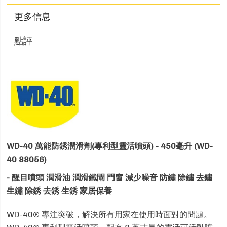
更多信息
點評
WD-40 萬能防銹潤滑劑(專利型靈活噴頭) - 450毫升 (WD-
40 88056)
- 醒目噴頭 潤滑油 潤滑鐵閘 門窗 減少噪音 防鏽 除鏽 去鏽
生鏽 除銹 去銹 生銹 家居保養
WD-40® 專注突破，解決所有用家在使用時面對的問題。