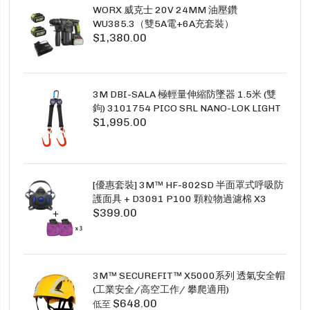
WORX 威克士 20V 24MM 油壓鑽
WU385.3（雙5A電+6A充套裝）
$1,380.00
3M DBI-SALA 極輕量伸縮防墜器 1.5米 (雙
鉤) 3101754 PICO SRL NANO-LOK LIGHT
$1,995.00
1.5M TWINS
[優惠套裝] 3M™ HF-802SD 半面罩式呼吸防
護面具 + D3091 P100 顆粒物過濾棉 X3
$399.00
SECURE CLICK HF-802SD HF-800SD 系列
3M™ SECUREFIT™ X5000系列 透氣安全帽
(工業安全/高空工作/ 攀爬適用)
$648.00
低至