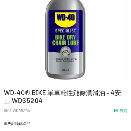
WD-40® BIKE 單車乾性鏈條潤滑油 - 4安
士 WD35204
SKU
WD35204
有貨
率先評論此產品