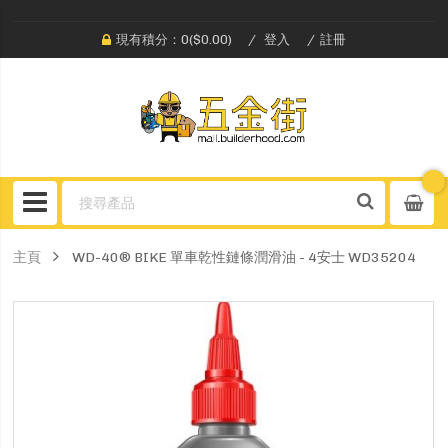
現有積分：0($0.00)
登入
註冊
主頁
WD-40® BIKE 單車乾性鏈條潤滑油 - 4安士 WD35204