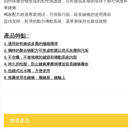
由特殊聚合物形成的乾性保護膜，在乾燥或多塵的環境下都可保護單
車鏈條
獨家配方經過專業測試，可排除污垢，延長鏈條的使用壽命
提供安靜，乾淨的動力傳動系統，讓單車保持在最佳狀態
產品特點 :
1. 適用於乾燥或多塵的極端環境
2. 獨特的聚合物配方可形成乾膜以排斥灰塵和污垢
3. 不含蠟，不會堆積於鏈節和傳動系統內部
4. 持久的性能，防止鏈條摩擦損壞並延長鏈條壽命
5. 扭鎖式出水嘴，方便使用
6. 推薦使用在鏈條，撥鏈器，鏈輪上
精選產品