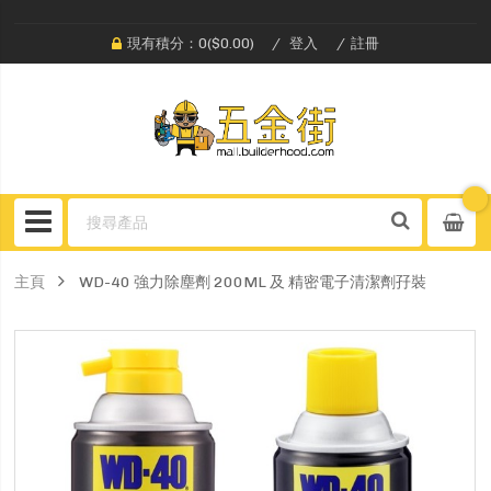
現有積分：0($0.00)
登入
註冊
主頁
WD-40 強力除塵劑 200ML 及 精密電子清潔劑孖裝