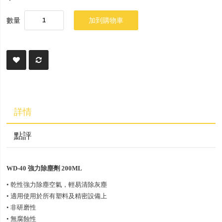
數量
加到購物車
詳情
點評
WD-40 強力除塵劑 200ML
• 乾性強力除塵空氣，輕易清除灰塵
• 適用使用於所有塑料及精密設備上
• 非研磨性
• 無腐蝕性