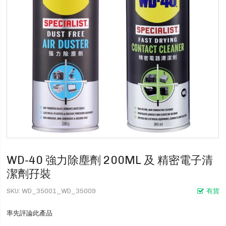
WD-40 強力除塵劑 200ML 及 精密電子清
潔劑孖裝
SKU
WD_35001_WD_35009
有貨
率先評論此產品