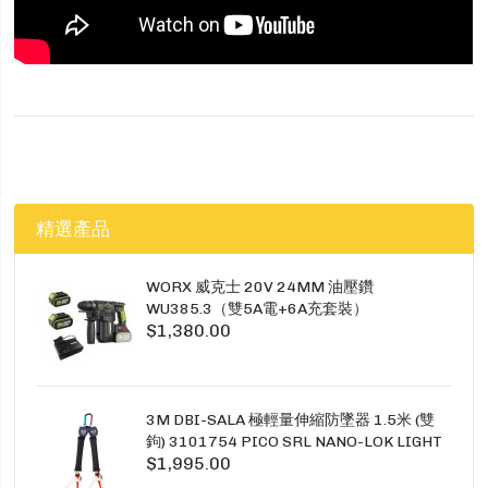
精選產品
WORX 威克士 20V 24MM 油壓鑽
WU385.3（雙5A電+6A充套裝）
$1,380.00
3M DBI-SALA 極輕量伸縮防墜器 1.5米 (雙
鉤) 3101754 PICO SRL NANO-LOK LIGHT
$1,995.00
1.5M TWINS