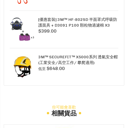
[優惠套裝] 3M™ HF-802SD 半面罩式呼吸防
護面具 + D3091 P100 顆粒物過濾棉 X3
$399.00
SECURE CLICK HF-802SD HF-800SD 系列
3M™ SECUREFIT™ X5000系列 透氣安全帽
(工業安全/高空工作/ 攀爬適用)
$648.00
低至
你可能會喜歡
相關貨品