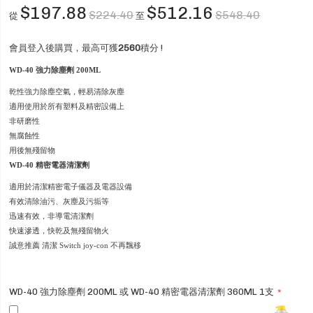
$197.88
$512.16
$224.40
$548.40
從
至
會員登入後購買，最高可獲
2560
積分 !
WD-40 強力除塵劑 200ML
乾性強力除塵空氣，輕易清除灰塵
適用使用於所有塑料及精密設備上
非研磨性
無腐蝕性
用後無殘留物
WD-40 精密電器清潔劑
適用於清潔精密電子儀器及電器設備
有效清除油污、灰塵及污垢等
迅速有效，非導電清潔劑
快速滲透，快乾及無殘留物火
誠意推薦 清潔 Switch joy-con 不再飄移
WD-40 強力除塵劑 200ML 或 WD-40 精密電器清潔劑 360ML 1支