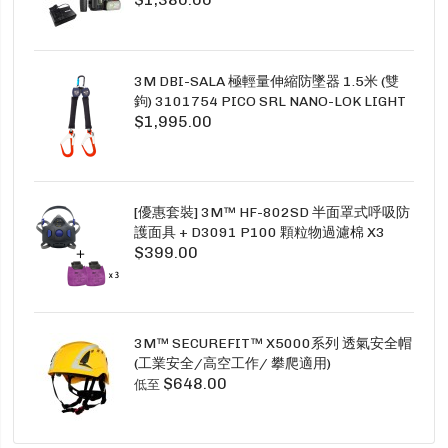
3M DBI-SALA 極輕量伸縮防墜器 1.5米 (雙
鉤) 3101754 PICO SRL NANO-LOK LIGHT
$1,995.00
1.5M TWINS
[優惠套裝] 3M™ HF-802SD 半面罩式呼吸防
護面具 + D3091 P100 顆粒物過濾棉 X3
$399.00
SECURE CLICK HF-802SD HF-800SD 系列
3M™ SECUREFIT™ X5000系列 透氣安全帽
(工業安全/高空工作/ 攀爬適用)
$648.00
低至