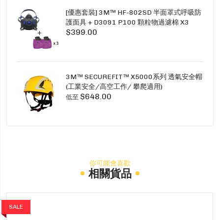
[優惠套裝] 3M™ HF-802SD 半面罩式呼吸防
護面具 + D3091 P100 顆粒物過濾棉 X3
$399.00
SECURE CLICK HF-802SD HF-800SD 系列
3M™ SECUREFIT™ X5000系列 透氣安全帽
(工業安全/高空工作/ 攀爬適用)
$648.00
低至
你可能會喜歡
相關貨品
SALE