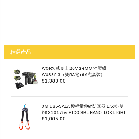
精選產品
WORX 威克士 20V 24MM 油壓鑽
WU385.3（雙5A電+6A充套裝）
$1,380.00
3M DBI-SALA 極輕量伸縮防墜器 1.5米 (雙
鉤) 3101754 PICO SRL NANO-LOK LIGHT
$1,995.00
1.5M TWINS