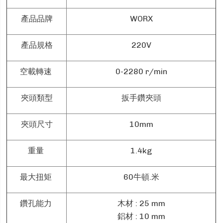
產品品牌
WORX
產品規格
220V
空載轉速
0-2280 r/min
夾頭類型
扳手鑽夾頭
夾頭尺寸
10mm
重量
1.4kg
最大扭矩
60牛頓.米
鑽孔能力
木材 : 25 mm
鋁材 : 10 mm