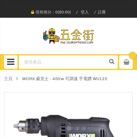
現有積分：0($0.00)
登入
註冊
主頁
WORX 威克士 - 450w 可調速 手電鑽 WU122