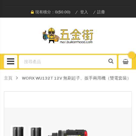
現有積分：0($0.00)
登入
註冊
主頁
WORX WU132T 12V 無刷起子、扳手兩用機（雙電套裝）