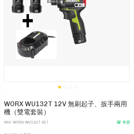
WORX WU132T 12V 無刷起子、扳手兩用
機（雙電套裝）
SKU
WORX WU132T SET
有貨