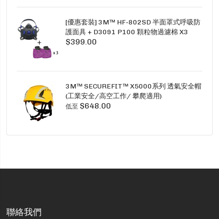
[優惠套裝] 3M™ HF-802SD 半面罩式呼吸防
護面具 + D3091 P100 顆粒物過濾棉 X3
$399.00
SECURE CLICK HF-802SD HF-800SD 系列
3M™ SECUREFIT™ X5000系列 透氣安全帽
(工業安全/高空工作/ 攀爬適用)
$648.00
低至
聯絡我們