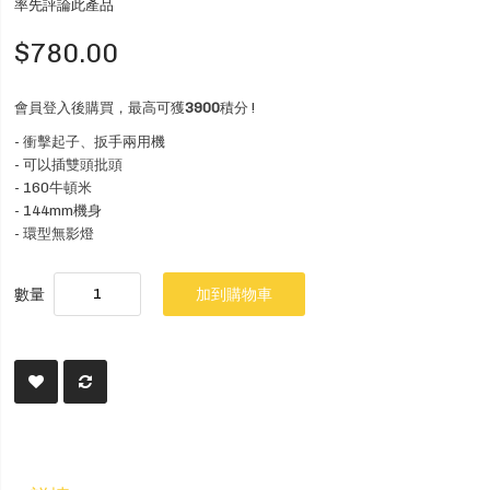
率先評論此產品
$780.00
會員登入後購買，最高可獲
3900
積分 !
- 衝擊起子、扳手兩用機
- 可以插雙頭批頭
- 160牛頓米
- 144mm機身
- 環型無影燈
數量
加到購物車