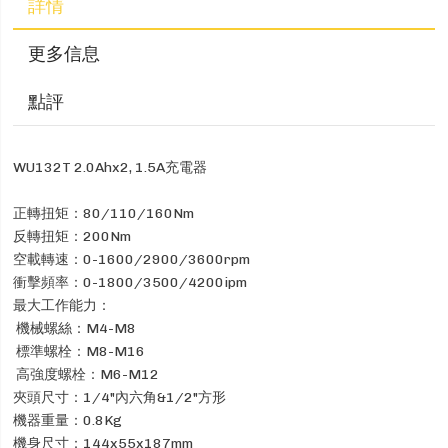
詳情
更多信息
點評
WU132T 2.0Ahx2, 1.5A充電器
正轉扭矩：80/110/160Nm
反轉扭矩：200Nm
空載轉速：0-1600/2900/3600rpm
衝擊頻率：0-1800/3500/4200ipm
最大工作能力：
機械螺絲：M4-M8
標準螺栓：M8-M16
高強度螺栓：M6-M12
夾頭尺寸：1/4"內六角&1/2"方形
機器重量：0.8Kg
機身尺寸：144x55x187mm