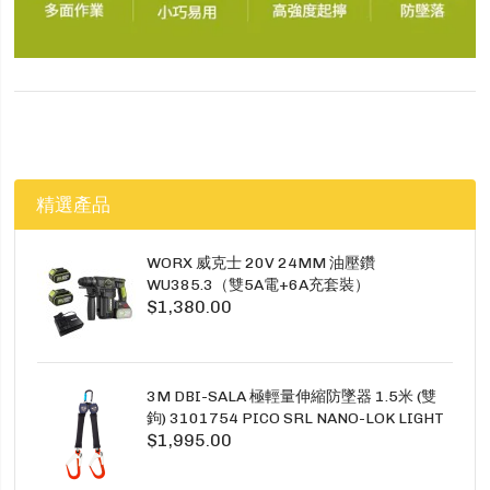
精選產品
WORX 威克士 20V 24MM 油壓鑽
WU385.3（雙5A電+6A充套裝）
$1,380.00
3M DBI-SALA 極輕量伸縮防墜器 1.5米 (雙
鉤) 3101754 PICO SRL NANO-LOK LIGHT
$1,995.00
1.5M TWINS