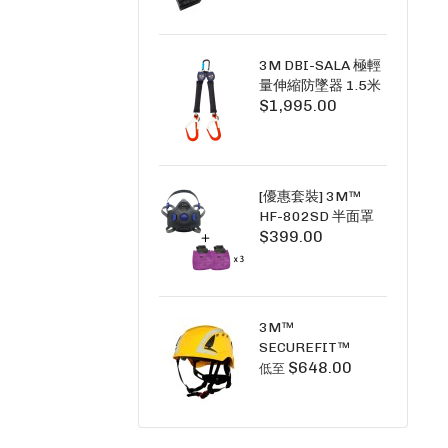
+6A充套裝）
3M DBI-SALA 極輕
量伸縮防墜器 1.5米
$1,995.00
(雙鉤) 3101754
PICO SRL NANO-
LOK LIGHT 1.5M
TWINS
[優惠套裝] 3M™
HF-802SD 半面罩
$399.00
式呼吸防護面具 +
D3091 P100 顆粒
物過濾棉 X3
SECURE CLICK HF-
802SD HF-800SD
3M™
系列
SECUREFIT™
$648.00
X5000系列 透氣安
低至
全帽 (工業安全/高空
工作/ 攀爬適用)