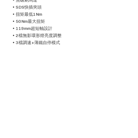
• 無碳刷馬達
• SDS快插夾頭
• 扭矩最低1Nm
• 50Nm最大扭矩
• 119mm超短軸設計
• 2檔無影環形燈亮度調整
• 3檔調速+薄鐵自停模式