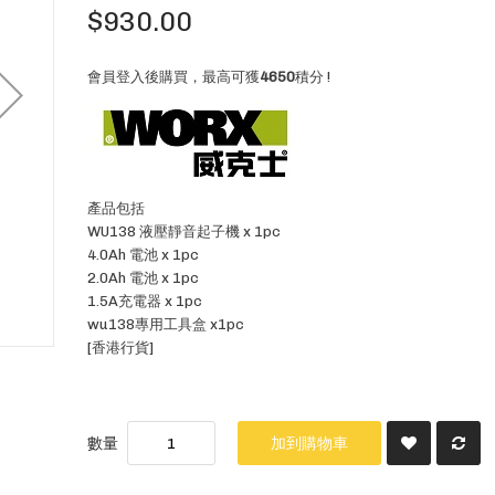
$930.00
會員登入後購買，最高可獲
4650
積分 !
產品包括
WU138 液壓靜音起子機 x 1pc
4.0Ah 電池 x 1pc
2.0Ah 電池 x 1pc
1.5A充電器 x 1pc
wu138專用工具盒 x1pc
[香港行貨]
數量
加到購物車