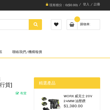
登入
註冊
現有積分：0($0.00)
購物車
區
聯絡我們/機構報價
機
精選產品
港行貨]
有貨
WORX 威克士 20V
24MM 油壓鑽
$1,380.00
WU385.3（雙5A電