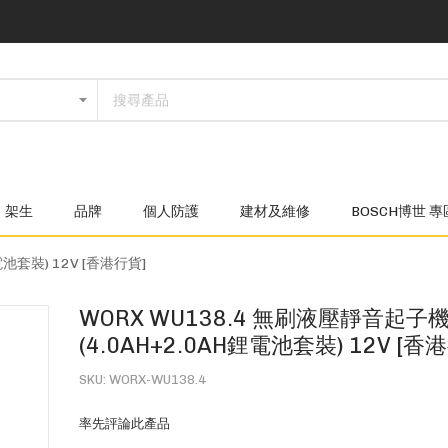
架生
品牌
個人防護
建材及維修
BOSCH博世 專
電池套裝) 12V [香港行貨]
WORX WU138.4 無刷液壓靜音起子
(4.0AH+2.0AH鋰電池套裝) 12V [香
SKU
WORX-WU138.4
率先評論此產品