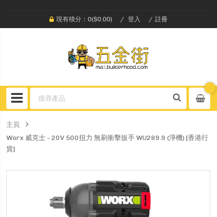
現有積分：0($0.00)
登入
註冊
主頁
Worx 威克士 - 20V 500扭力 無刷衝擊扳手 WU289.9 (淨機) [香港行
貨]