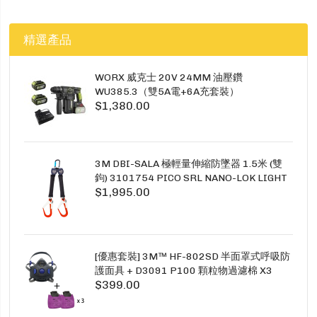
精選產品
WORX 威克士 20V 24MM 油壓鑽
WU385.3（雙5A電+6A充套裝）
$1,380.00
3M DBI-SALA 極輕量伸縮防墜器 1.5米 (雙
鉤) 3101754 PICO SRL NANO-LOK LIGHT
$1,995.00
1.5M TWINS
[優惠套裝] 3M™ HF-802SD 半面罩式呼吸防
護面具 + D3091 P100 顆粒物過濾棉 X3
$399.00
SECURE CLICK HF-802SD HF-800SD 系列