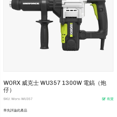
WORX 威克士 WU357 1300W 電鎬（炮
仔）
SKU
Worx-WU357
有貨
率先評論此產品