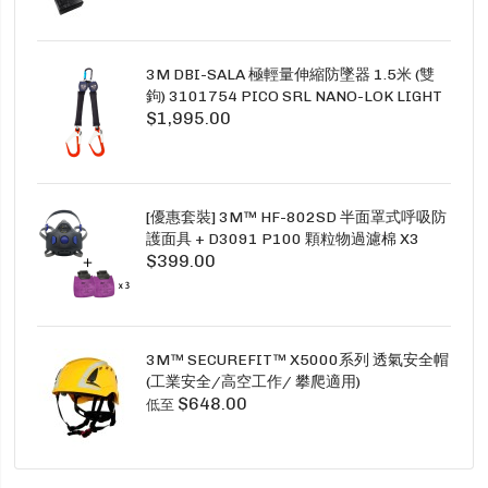
3M DBI-SALA 極輕量伸縮防墜器 1.5米 (雙
鉤) 3101754 PICO SRL NANO-LOK LIGHT
$1,995.00
1.5M TWINS
[優惠套裝] 3M™ HF-802SD 半面罩式呼吸防
護面具 + D3091 P100 顆粒物過濾棉 X3
$399.00
SECURE CLICK HF-802SD HF-800SD 系列
3M™ SECUREFIT™ X5000系列 透氣安全帽
(工業安全/高空工作/ 攀爬適用)
$648.00
低至