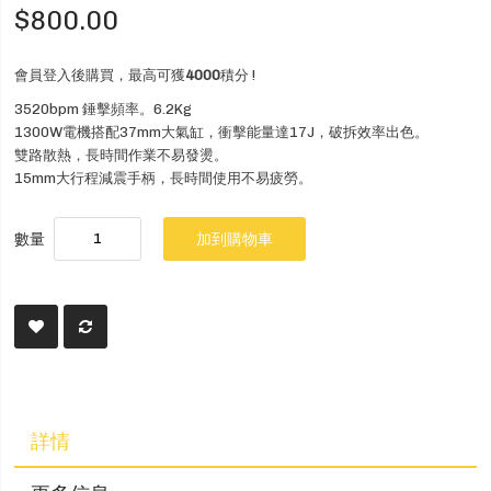
$800.00
會員登入後購買，最高可獲
4000
積分 !
3520bpm 錘擊頻率。6.2Kg
1300W電機搭配37mm大氣缸，衝擊能量達17J，破拆效率出色。
雙路散熱，長時間作業不易發燙。
15mm大行程減震手柄，長時間使用不易疲勞。
數量
加到購物車
詳情