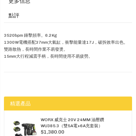
更多信息
點評
3520bpm 錘擊頻率。6.2Kg
1300W電機搭配37mm大氣缸，衝擊能量達17J，破拆效率出色。
雙路散熱，長時間作業不易發燙。
15mm大行程減震手柄，長時間使用不易疲勞。
精選產品
WORX 威克士 20V 24MM 油壓鑽
WU385.3（雙5A電+6A充套裝）
$1,380.00