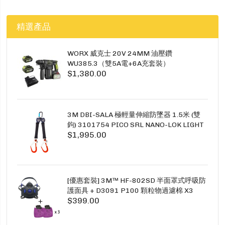
精選產品
WORX 威克士 20V 24MM 油壓鑽
WU385.3（雙5A電+6A充套裝）
$1,380.00
3M DBI-SALA 極輕量伸縮防墜器 1.5米 (雙
鉤) 3101754 PICO SRL NANO-LOK LIGHT
$1,995.00
1.5M TWINS
[優惠套裝] 3M™ HF-802SD 半面罩式呼吸防
護面具 + D3091 P100 顆粒物過濾棉 X3
$399.00
SECURE CLICK HF-802SD HF-800SD 系列