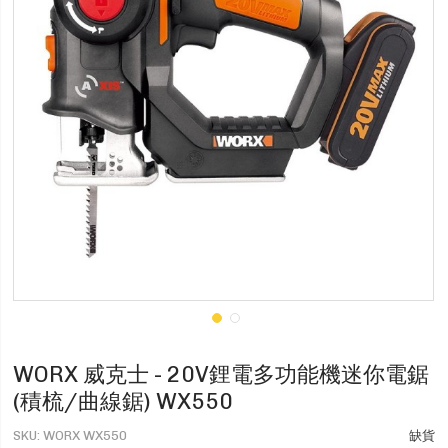
WORX 威克士 - 20V鋰電多功能機迷你電鋸
(積梳/曲線鋸) WX550
SKU
WORX WX550
缺貨