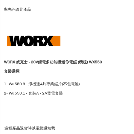
率先評論此產品
WORX 威克士 - 20V鋰電多功能機迷你電鋸 (積梳) WX550
套裝選擇:
1- Wu550.9 - 淨機連4片專業鋸片(不包電池)
2- Wu550.1 - 套裝A - 2A雙電套裝
這種產品返貨時以電郵通知我