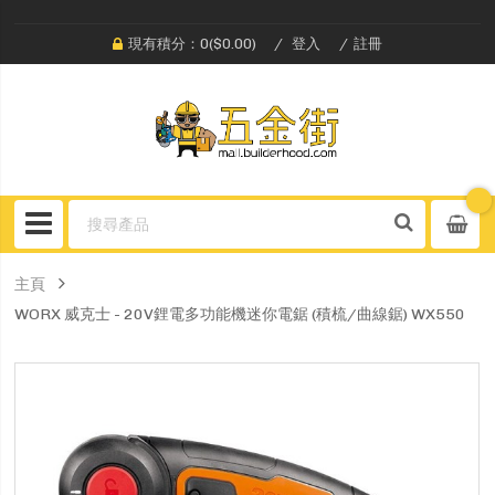
現有積分：0($0.00)
登入
註冊
主頁
WORX 威克士 - 20V鋰電多功能機迷你電鋸 (積梳/曲線鋸) WX550