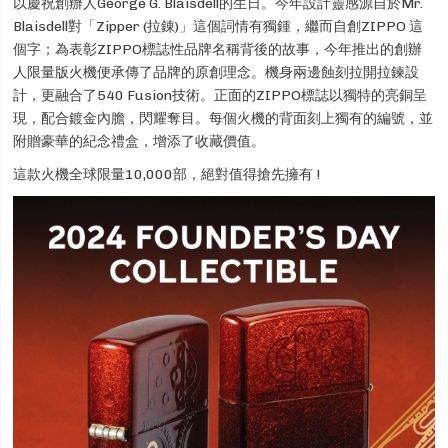
以慶祝創辦人George G. Blaisdell的生日。今年設計靈感源自於Mr.
Blaisdell對「Zipper (拉錬)」這個詞情有獨鍾，繼而自創ZIPPO 這
個字；為表彰ZIPPO標誌性品牌名稱背後的故事，今年推出的創辦
人限量版火機便承傳了品牌的原創理念。機身兩邊蝕刻拉開拉鍊設
計，更融合了540 Fusion技術。正面的ZIPPO標誌以獨特的亮銅呈
現，配合鍍金內膽，閃耀奪目。每個火機的背面刻上獨有的編號，並
附贈豪華的紀念禮盒，增添了收藏價值。
這款火機全球限量10,000部，絕對值得搶先擁有 !