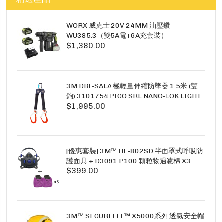
WORX 威克士 20V 24MM 油壓鑽
WU385.3（雙5A電+6A充套裝）
$1,380.00
3M DBI-SALA 極輕量伸縮防墜器 1.5米 (雙
鉤) 3101754 PICO SRL NANO-LOK LIGHT
$1,995.00
1.5M TWINS
[優惠套裝] 3M™ HF-802SD 半面罩式呼吸防
護面具 + D3091 P100 顆粒物過濾棉 X3
$399.00
SECURE CLICK HF-802SD HF-800SD 系列
3M™ SECUREFIT™ X5000系列 透氣安全帽