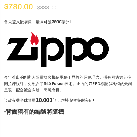
$780.00
$838.00
會員登入後購買，最高可獲
3900
積分 !
今年推出的創辦人限量版火機便承傳了品牌的原創理念。機身兩邊蝕刻拉
開拉鍊設計，更融合了540 Fusion技術。正面的ZIPPO標誌以獨特的亮銅
呈現，配合鍍金內膽，閃耀奪目。
10,000
這款火機全球限量
部，絕對值得搶先擁有 !
背面獨有的編號將隨機!
*