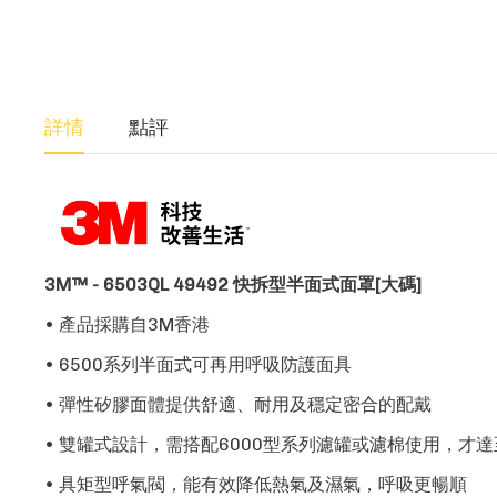
詳情
點評
3M™ -
6
503QL 49492 快拆型半面式面罩[大碼]
• 產品採購自3M香港
• 6500系列半面式可再用呼吸防護面具
• 彈性矽膠面體提供舒適、耐用及穩定密合的配戴
• 雙罐式設計，需搭配6000型系列濾罐或濾棉使用，才
• 具矩型呼氣閥，能有效降低熱氣及濕氣，呼吸更暢順