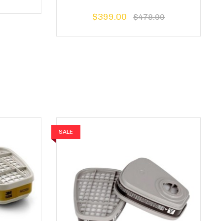
$399.00
$478.00
SALE