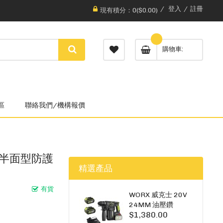
登入
註冊
現有積分：0($0.00)
購物車
區
聯絡我們/機構報價
快戴式半面型防護
精選產品
有貨
WORX 威克士 20V
24MM 油壓鑽
$1,380.00
WU385.3（雙5A電