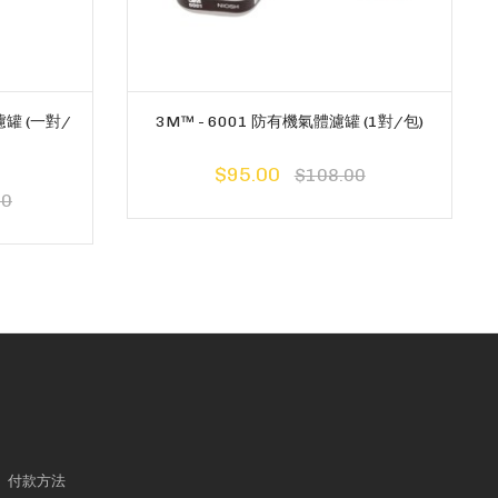
濾罐 (一對/
3M™ - 6001 防有機氣體濾罐 (1對/包)
$95.00
$108.00
00
付款方法