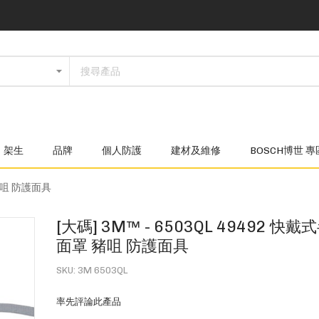
架生
品牌
個人防護
建材及維修
BOSCH博世 專
 豬咀 防護面具
[大碼] 3M™ - 6503QL 49492 
面罩 豬咀 防護面具
SKU
3M 6503QL
率先評論此產品