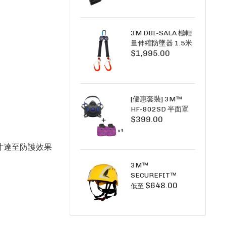
+6A充套裝）
3M DBI-SALA 極輕
量伸縮防墜器 1.5米
$1,995.00
(雙鉤) 3101754
PICO SRL NANO-
LOK LIGHT 1.5M
TWINS
[優惠套裝] 3M™
HF-802SD 半面罩
$399.00
式呼吸防護面具 +
D3091 P100 顆粒
物過濾棉 X3
才達至防護效果
SECURE CLICK HF-
802SD HF-800SD
3M™
系列
SECUREFIT™
$648.00
X5000系列 透氣安
低至
全帽 (工業安全/高空
工作/ 攀爬適用)