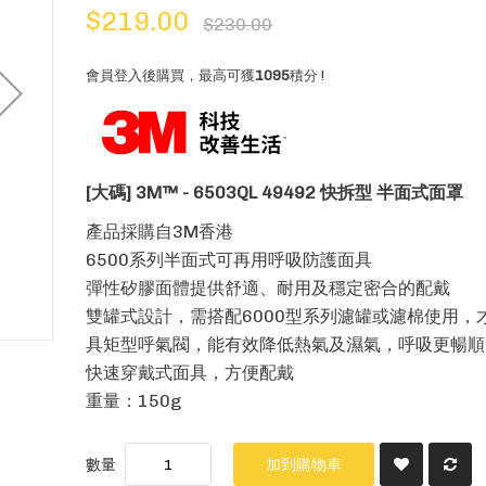
$219.00
$230.00
會員登入後購買，最高可獲
1095
積分 !
[大碼] 3M™ - 6503QL 49492 快拆型 半面式面罩
產品採購自3M香港
6500系列半面式可再用呼吸防護面具
彈性矽膠面體提供舒適、耐用及穩定密合的配戴
雙罐式設計，需搭配6000型系列濾罐或濾棉使用，
具矩型呼氣閥，能有效降低熱氣及濕氣，呼吸更暢順
快速穿戴式面具，方便配戴
重量：150g
數量
加到購物車