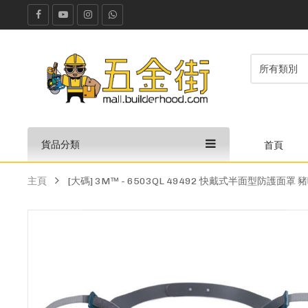
貨品分類
首頁
主頁
[大碼] 3M™ - 6503QL 49492 快戴式半面型防護面罩