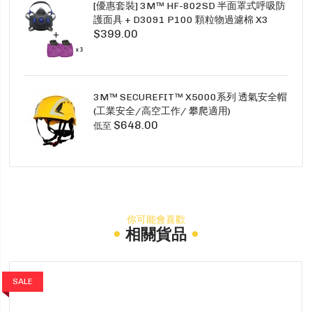
[優惠套裝] 3M™ HF-802SD 半面罩式呼吸防
護面具 + D3091 P100 顆粒物過濾棉 X3
$399.00
SECURE CLICK HF-802SD HF-800SD 系列
3M™ SECUREFIT™ X5000系列 透氣安全帽
(工業安全/高空工作/ 攀爬適用)
$648.00
低至
你可能會喜歡
相關貨品
SALE