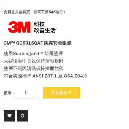
會員登入後購買，最高可獲
545
積分 !
3M™ GG501SGAF 防霧安全眼鏡
使用Scotchgard™ 防霧塗層
大霧環境中長效保持清晰視野
塗層不易因清洗或捽擦而脫落
符合美國標準 ANSI Z87.1 及 CSA Z94.3
數量
加到購物車