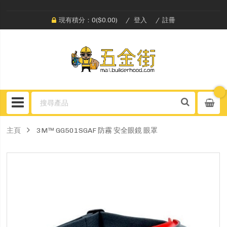
現有積分：0($0.00)
登入
註冊
主頁
3M™ GG501SGAF 防霧 安全眼鏡 眼罩