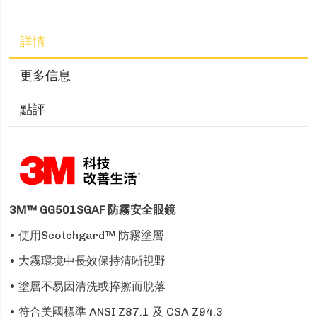
詳情
更多信息
點評
3M™ GG501SGAF 防霧安全眼鏡
• 使用Scotchgard™ 防霧塗層
• 大霧環境中長效保持清晰視野
• 塗層不易因清洗或捽擦而脫落
• 符合美國標準 ANSI Z87.1 及 CSA Z94.3