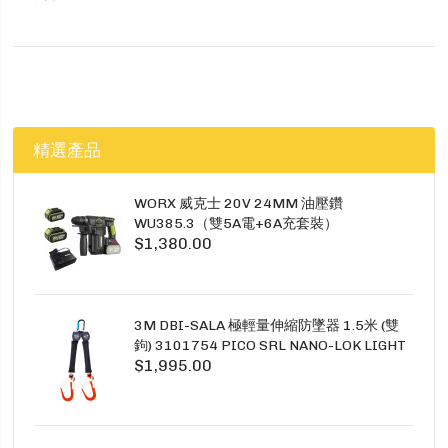
精選產品
WORX 威克士 20V 24MM 油壓鑽
WU385.3（雙5A電+6A充套裝）
$1,380.00
3M DBI-SALA 極輕量伸縮防墜器 1.5米 (雙
鉤) 3101754 PICO SRL NANO-LOK LIGHT
$1,995.00
1.5M TWINS