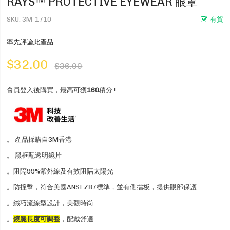
RAYS™ PROTECTIVE EYEWEAR 眼罩
SKU
3M-1710
有貨
率先評論此產品
$32.00
$36.00
會員登入後購買，最高可獲
160
積分 !
。 產品採購自3M香港
。 黑框配透明鏡片
。阻隔99%紫外線及有效阻隔太陽光
。防撞擊，符合美國ANSI Z87標準，並有側擋板，提供眼部保護
。纖巧流線型設計，美觀時尚
。
鏡腿長度可調整
，配戴舒適