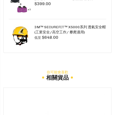
$399.00
SECURE CLICK HF-802SD HF-800SD 系列
3M™ SECUREFIT™ X5000系列 透氣安全帽
(工業安全/高空工作/ 攀爬適用)
$648.00
低至
你可能會喜歡
相關貨品