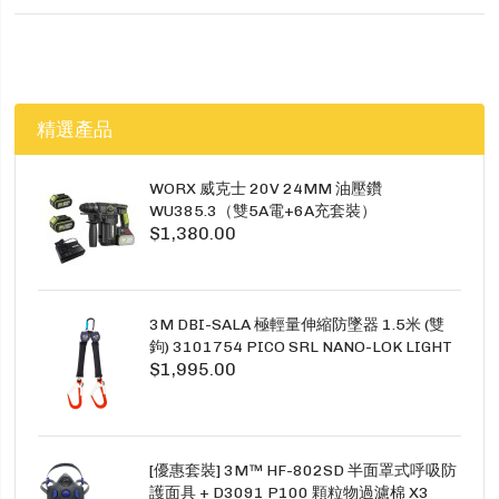
精選產品
WORX 威克士 20V 24MM 油壓鑽
WU385.3（雙5A電+6A充套裝）
$1,380.00
3M DBI-SALA 極輕量伸縮防墜器 1.5米 (雙
鉤) 3101754 PICO SRL NANO-LOK LIGHT
$1,995.00
1.5M TWINS
[優惠套裝] 3M™ HF-802SD 半面罩式呼吸防
護面具 + D3091 P100 顆粒物過濾棉 X3