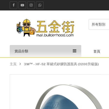
貨品分類
首頁
主頁
3M™ - HF-52 單罐式矽膠防護面具 (3200升級版)