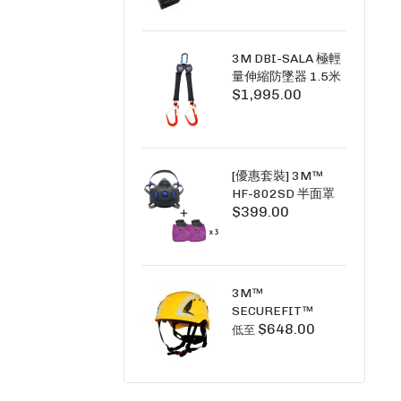
+6A充套裝）
3M DBI-SALA 極輕
量伸縮防墜器 1.5米
$1,995.00
(雙鉤) 3101754
PICO SRL NANO-
LOK LIGHT 1.5M
TWINS
[優惠套裝] 3M™
HF-802SD 半面罩
$399.00
式呼吸防護面具 +
D3091 P100 顆粒
物過濾棉 X3
SECURE CLICK HF-
802SD HF-800SD
3M™
系列
SECUREFIT™
$648.00
X5000系列 透氣安
低至
全帽 (工業安全/高空
工作/ 攀爬適用)