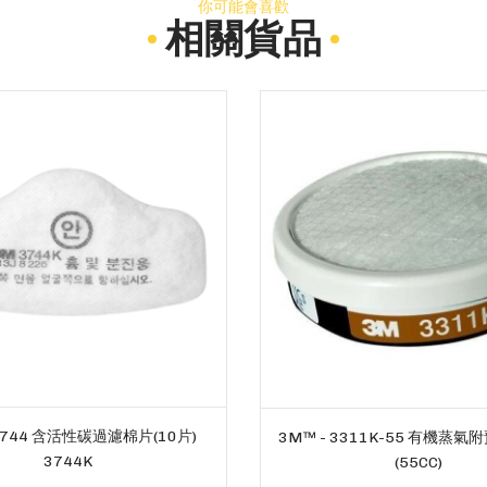
你可能會喜歡
相關貨品
 3744 含活性碳過濾棉片(10片)
3M™ - 3311K-55 有機蒸
3744K
(55CC)