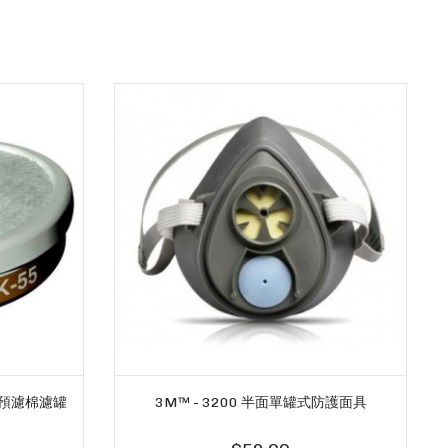
氣附預濾棉濾罐
3M™ - 3200 半面單罐式防護面具