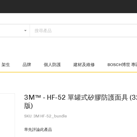
架生
品牌
個人防護
建材及維修
BOSCH博世 專
3M™ - HF-52 單罐式矽膠防護面具 (
版)
SKU
3M HF-52_bundle
率先評論此產品