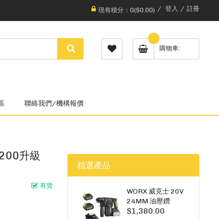
登入
註冊
現有積分：0($0.00)
購物車
區
聯絡我們/機構報價
3200升級
精選產品
有貨
WORX 威克士 20V
24MM 油壓鑽
$1,380.00
WU385.3（雙5A電