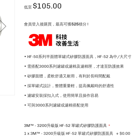
$105.00
低至
會員登入後購買，最高可獲
525
積分 !
• HF-50系列半面體單罐式矽膠防護面具，HF-52 為中/大尺寸
• 需搭配3000系列濾罐或濾棉及濾棉匣，才達至防護效果
• 矽膠面體，柔軟舒適又耐用，有利於長時間配戴
• 採單罐式設計，整體重量輕，提高佩戴時的舒適性
• 濾罐安裝採扣入式，使用簡單且操作容易
• 可與3000系列濾罐或濾棉搭配使用
3M™ - 3200升級版 HF-52 單罐式矽膠防護面具
1 x 3M™ - 3200升級版 HF-52 單罐式矽膠防護面具
+
$0.00