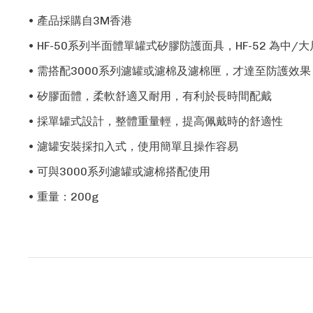
• 產品採購自3M香港
• HF-50系列半面體單罐式矽膠防護面具，HF-52 為中/
• 需搭配3000系列濾罐或濾棉及濾棉匣，才達至防護效果
• 矽膠面體，柔軟舒適又耐用，有利於長時間配戴
• 採單罐式設計，整體重量輕，提高佩戴時的舒適性
• 濾罐安裝採扣入式，使用簡單且操作容易
• 可與3000系列濾罐或濾棉搭配使用
• 重量：200g