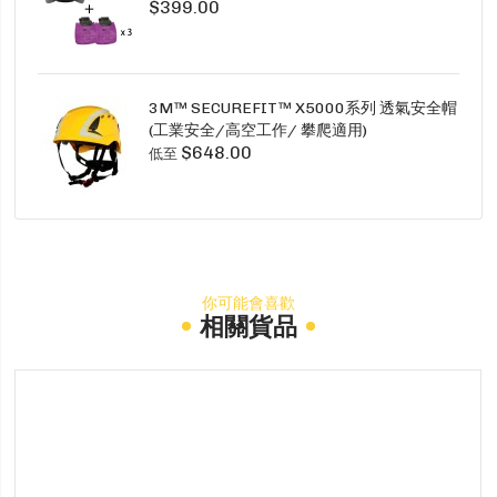
$399.00
SECURE CLICK HF-802SD HF-800SD 系列
3M™ SECUREFIT™ X5000系列 透氣安全帽
(工業安全/高空工作/ 攀爬適用)
$648.00
低至
你可能會喜歡
相關貨品