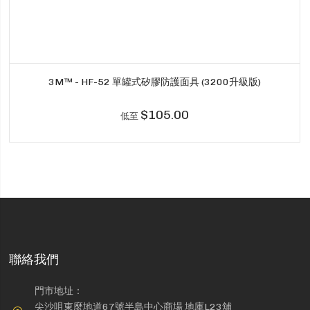
3M™ - HF-52 單罐式矽膠防護面具 (3200升級版)
$105.00
低至
聯絡我們
門市地址：
尖沙咀東麼地道67號半島中心商場 地庫L23舖