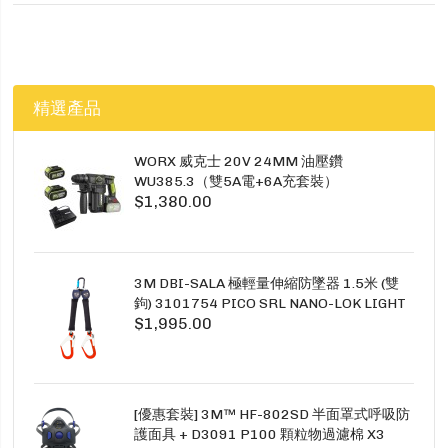
精選產品
WORX 威克士 20V 24MM 油壓鑽
WU385.3（雙5A電+6A充套裝）
$1,380.00
3M DBI-SALA 極輕量伸縮防墜器 1.5米 (雙
鉤) 3101754 PICO SRL NANO-LOK LIGHT
$1,995.00
1.5M TWINS
[優惠套裝] 3M™ HF-802SD 半面罩式呼吸防
護面具 + D3091 P100 顆粒物過濾棉 X3