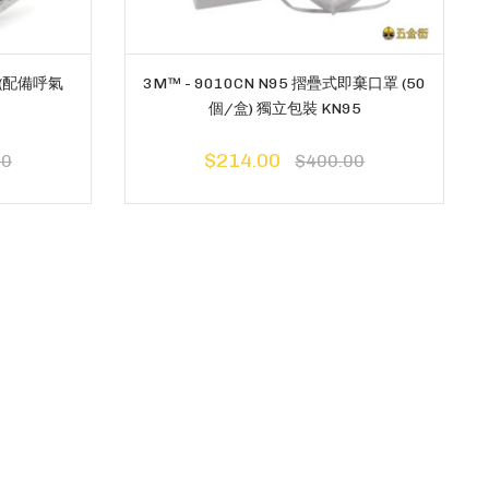
口罩(配備呼氣
3M™ - 9010CN N95 摺疊式即棄口罩 (50
個/盒) 獨立包裝 KN95
$214.00
00
$400.00