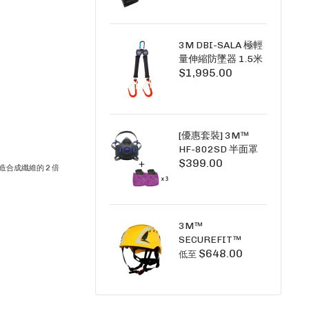
+6A充套裝）
3M DBI-SALA 極輕
量伸縮防墜器 1.5米
$1,995.00
(雙鉤) 3101754
PICO SRL NANO-
LOK LIGHT 1.5M
TWINS
[優惠套裝] 3M™
HF-802SD 半面罩
$399.00
式呼吸防護面具 +
人造合成纖維的 2 倍
D3091 P100 顆粒
物過濾棉 X3
SECURE CLICK HF-
802SD HF-800SD
3M™
系列
SECUREFIT™
$648.00
X5000系列 透氣安
低至
全帽 (工業安全/高空
工作/ 攀爬適用)