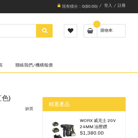
登入
註冊
現有積分：0($0.00)
購物車
區
聯絡我們/機構報價
紅色)
精選產品
缺貨
WORX 威克士 20V
24MM 油壓鑽
$1,380.00
WU385.3（雙5A電