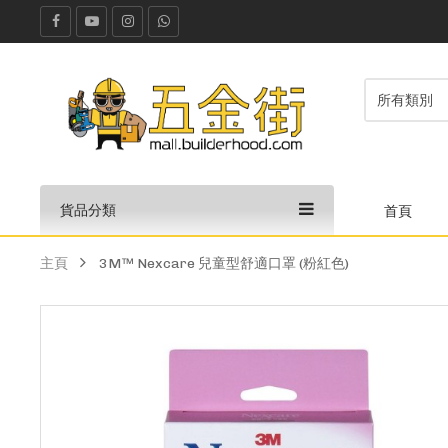
貨品分類
首頁
主頁
3M™ Nexcare 兒童型舒適口罩 (粉紅色)