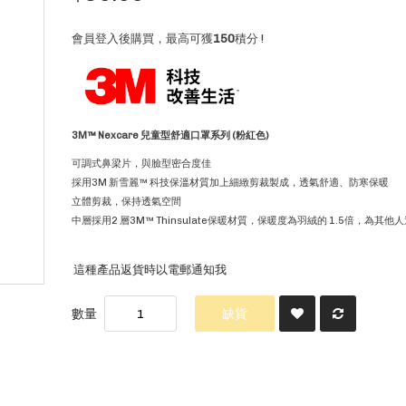
會員登入後購買，最高可獲
150
積分 !
3M™ Nexcare 兒童型舒適口罩系列 (粉紅色)
可調式鼻梁片，與臉型密合度佳
採用3M 新雪麗™ 科技保溫材質加上細緻剪裁製成，透氣舒適、防寒保暖
立體剪裁，保持透氣空間
中層採用2 層3M™ Thinsulate保暖材質，保暖度為羽絨的 1.5倍，為其他
這種產品返貨時以電郵通知我
數量
缺貨