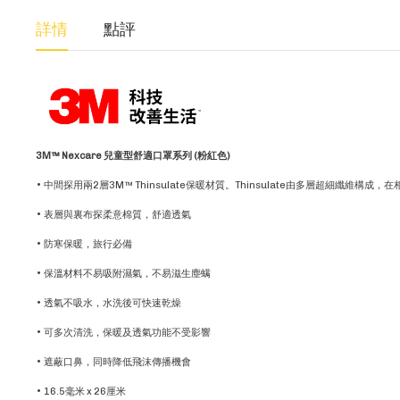
詳情
點評
3M™ Nexcare 兒童型舒適口罩系列 (粉紅色)
• 中間探用兩2層3M™ Thinsulate保暖材質。Thinsulate由多層超
• 表層與裏布探柔意棉質，舒適透氣
• 防寒保暖，旅行必備
• 保溫材料不易吸附濕氣，不易滋生塵螨
• 透氣不吸水，水洗後可快速乾燥
• 可多次清洗，保暖及透氣功能不受影響
• 遮蔽口鼻，同時降低飛沫傳播機會
• 16.5毫米 x 26厘米