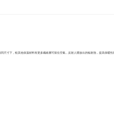
細纖維構成，在相同尺寸下，較其他保溫材料有更多纖維層可留住空氣，反射人體放出的輻射熱，提高保暖性