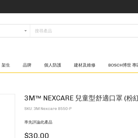
架生
品牌
個人防護
建材及維修
BOSCH博世 專
3M™ NEXCARE 兒童型舒適口罩 (粉
SKU
3M Nexcare 8550-P
率先評論此產品
$30.00