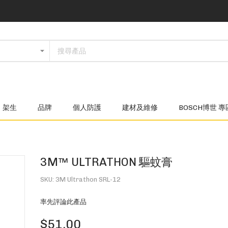
架生
品牌
個人防護
建材及維修
BOSCH博世 專
3M™ ULTRATHON 驅蚊膏
SKU
3M Ultrathon SRL-12
率先評論此產品
$51.00