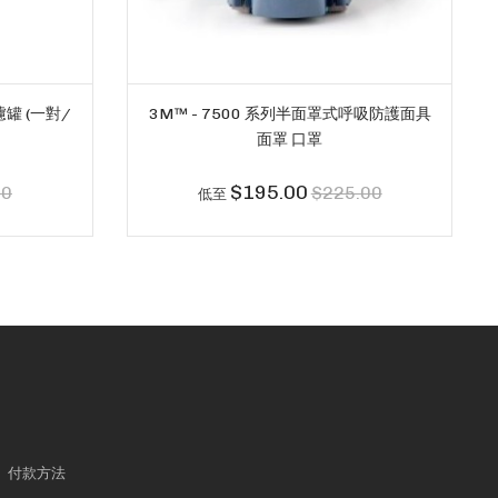
濾罐 (一對/
3M™ - 7500 系列半面罩式呼吸防護面具
面罩 口罩
$195.00
00
$225.00
低至
付款方法