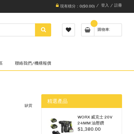
登入
註冊
現有積分：0($0.00)
購物車
區
聯絡我們/機構報價
精選產品
缺貨
WORX 威克士 20V
24MM 油壓鑽
$1,380.00
WU385.3（雙5A電