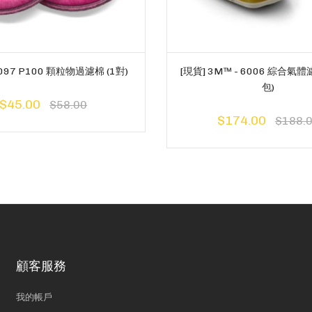
2097 P100 顆粒物過濾棉 (1對)
[現貨] 3M™ - 6006 綜合氣體
包)
$45.00
$58.00
$174.00
$188.
顧客服務
我的帳戶