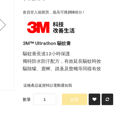
會員登入後購買，最高可獲
255
積分 !
3M™ Ultrathon 驅蚊膏
驅蚊膏長達12小時保護
獨特防水防汗配方，有效延長驅蚊時效
驅除蠓、鹿蜱、跳蚤及螫蠅等同樣有效
這種產品返貨時以電郵通知我
數量
缺貨