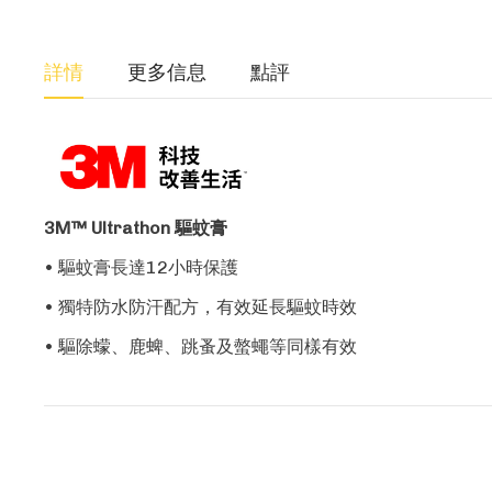
詳情
更多信息
點評
3M™ Ultrathon 驅蚊膏
• 驅蚊膏長達12小時保護
• 獨特防水防汗配方，有效延長驅蚊時效
• 驅除蠓、鹿蜱、跳蚤及螫蠅等同樣有效