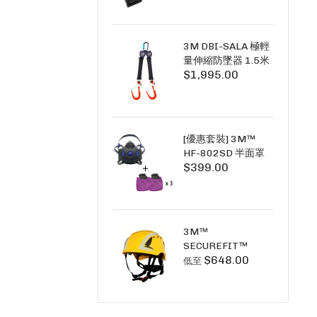
+6A充套裝）
3M DBI-SALA 極輕
量伸縮防墜器 1.5米
$1,995.00
(雙鉤) 3101754
PICO SRL NANO-
LOK LIGHT 1.5M
TWINS
[優惠套裝] 3M™
HF-802SD 半面罩
$399.00
式呼吸防護面具 +
D3091 P100 顆粒
物過濾棉 X3
SECURE CLICK HF-
802SD HF-800SD
3M™
系列
SECUREFIT™
$648.00
X5000系列 透氣安
低至
全帽 (工業安全/高空
工作/ 攀爬適用)