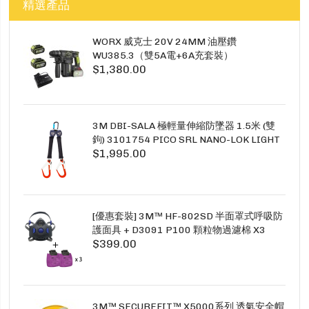
精選產品
WORX 威克士 20V 24MM 油壓鑽
WU385.3（雙5A電+6A充套裝）
$1,380.00
3M DBI-SALA 極輕量伸縮防墜器 1.5米 (雙
鉤) 3101754 PICO SRL NANO-LOK LIGHT
$1,995.00
1.5M TWINS
[優惠套裝] 3M™ HF-802SD 半面罩式呼吸防
護面具 + D3091 P100 顆粒物過濾棉 X3
$399.00
SECURE CLICK HF-802SD HF-800SD 系列
3M™ SECUREFIT™ X5000系列 透氣安全帽