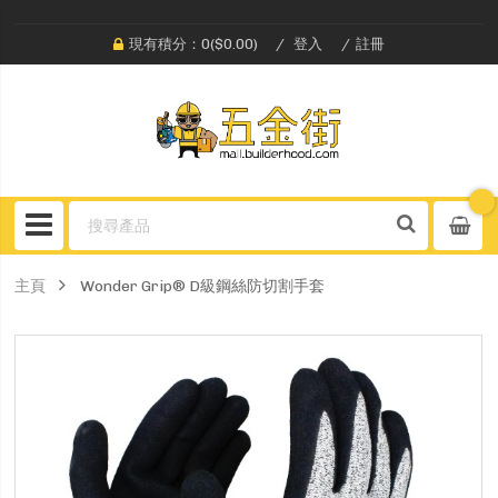
現有積分：0($0.00)
登入
註冊
主頁
Wonder Grip® D級鋼絲防切割手套