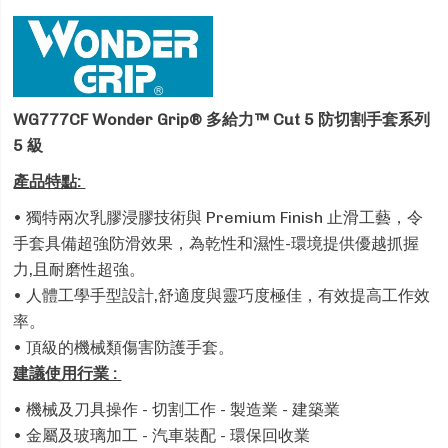
WG777CF Wonder Grip® 多給力™
Cut 5 防切割手套系列
5 級
產品特點:
• 獨特兩次乳膠浸膠技術與 Premium Finish 止滑工藝，令
手套具備超強防滑效果，為乾性和濕性-環境提供優越抓握
力,且耐磨性超強。
• 人體工學手型設計,舒適度與靈巧度極佳，有效提高工作效
率。
• 頂級的機械類傷害防護手套。
建議使用行業 :
• 機械及刀具操作 - 切割工作 - 製造業 - 建築業
• 金屬及玻璃加工 - 汽車裝配 - 環保回收業