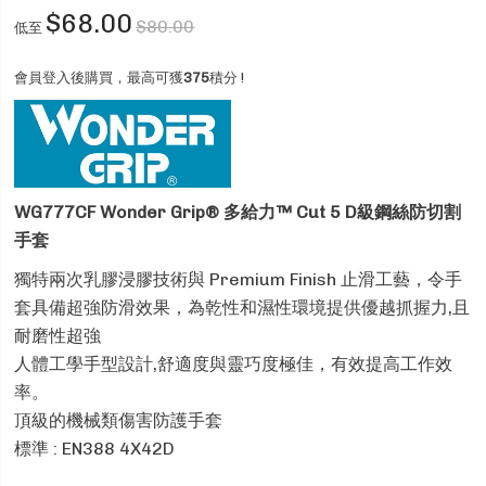
$68.00
$80.00
低至
會員登入後購買，最高可獲
375
積分 !
WG777CF Wonder Grip® 多給力™
Cut 5 D級鋼絲防切割
手套
獨特兩次乳膠浸膠技術與 Premium Finish 止滑工藝，令手
套具備超強防滑效果，為乾性和濕性環境提供優越抓握力,且
耐磨性超強
人體工學手型設計,舒適度與靈巧度極佳，有效提高工作效
率。
頂級的機械類傷害防護手套
標準 : EN388 4X42D