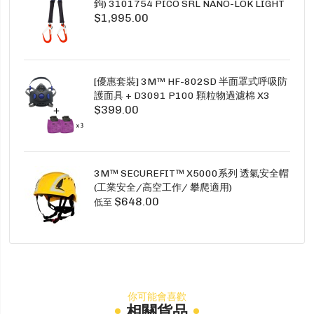
鉤) 3101754 PICO SRL NANO-LOK LIGHT
$1,995.00
1.5M TWINS
[優惠套裝] 3M™ HF-802SD 半面罩式呼吸防
護面具 + D3091 P100 顆粒物過濾棉 X3
$399.00
SECURE CLICK HF-802SD HF-800SD 系列
3M™ SECUREFIT™ X5000系列 透氣安全帽
(工業安全/高空工作/ 攀爬適用)
$648.00
低至
你可能會喜歡
相關貨品