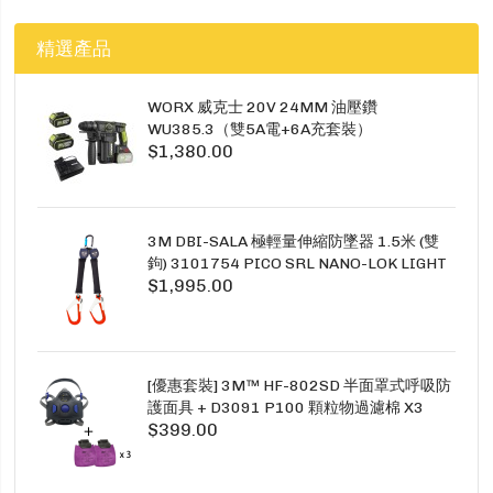
精選產品
WORX 威克士 20V 24MM 油壓鑽
WU385.3（雙5A電+6A充套裝）
$1,380.00
3M DBI-SALA 極輕量伸縮防墜器 1.5米 (雙
鉤) 3101754 PICO SRL NANO-LOK LIGHT
$1,995.00
1.5M TWINS
[優惠套裝] 3M™ HF-802SD 半面罩式呼吸防
護面具 + D3091 P100 顆粒物過濾棉 X3
$399.00
SECURE CLICK HF-802SD HF-800SD 系列