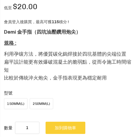
$20.00
低至
會員登入後購買，最高可獲
115
積分 !
Demi 金手指（四坑油壓鑽用炮尖）
規格 :
利用孕镶方法，將優質碳化鎢焊接於四坑基體的尖端位置
扁平設計能更有效爆破混凝土的脆弱點，從而令施工時間缩
短
比較於傳統淬火炮尖，金手指表現更為穩定耐用
型號
150MM(L)
250MM(L)
數量
加到購物車