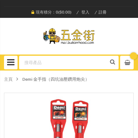
現有積分：0($0.00)
登入
註冊
主頁
Demi 金手指（四坑油壓鑽用炮尖）