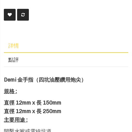
詳情
點評
Demi 金手指（四坑油壓鑽用炮尖）
規格 :
直徑 12mm x 長 150mm
直徑
12mm x
長
250mm
主要用途 :
開鑿水喉或電線坑道