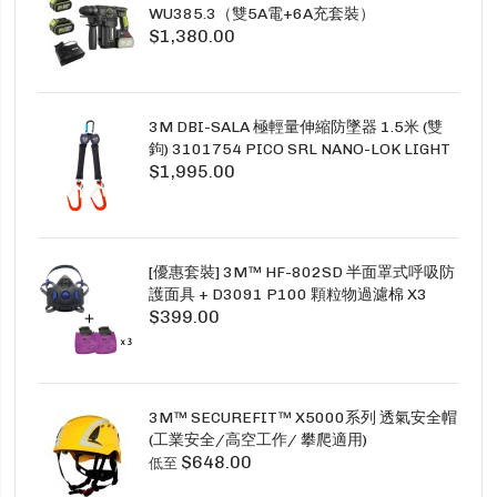
WU385.3（雙5A電+6A充套裝）
$1,380.00
3M DBI-SALA 極輕量伸縮防墜器 1.5米 (雙
鉤) 3101754 PICO SRL NANO-LOK LIGHT
$1,995.00
1.5M TWINS
[優惠套裝] 3M™ HF-802SD 半面罩式呼吸防
護面具 + D3091 P100 顆粒物過濾棉 X3
$399.00
SECURE CLICK HF-802SD HF-800SD 系列
3M™ SECUREFIT™ X5000系列 透氣安全帽
(工業安全/高空工作/ 攀爬適用)
$648.00
低至