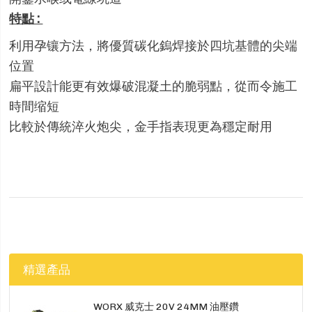
特點 :
利用孕镶方法，將優質碳化鎢焊接於四坑基體的尖端
位置
扁平設計能更有效爆破混凝土的脆弱點，從而令施工
時間缩短
比較於傳統淬火炮尖，金手指表現更為穩定耐用
精選產品
WORX 威克士 20V 24MM 油壓鑽