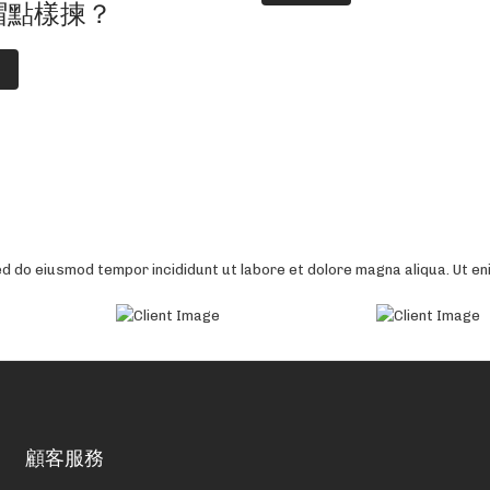
帽點樣揀？
ed do eiusmod tempor incididunt ut labore et dolore magna aliqua. Ut en
ed do eiusmod tempor incididunt ut labore et dolore magna aliqua. Quis 
, consectetur adipiscing elit. Ut enim ad minim veniam, sed do eiusmod
co laboris nisi ut aliquip ex eacommodo consequat. Lorem ipsum dolor si
ed do eiusmod tempor incididunt ut labore et dolore magna aliqua. Ut en
ed do eiusmod tempor incididunt ut labore et dolore magna aliqua. Quis 
is nostrud exer citation ullamco .Lorem ipsum dolor sit amet, consectet
顧客服務