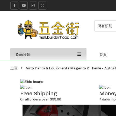
貨品分類
首頁
主頁
Auto Parts & Equipments Magento 2 Theme - Autost
Free Shipping
Money
On all orders over $99.00
7 days mo