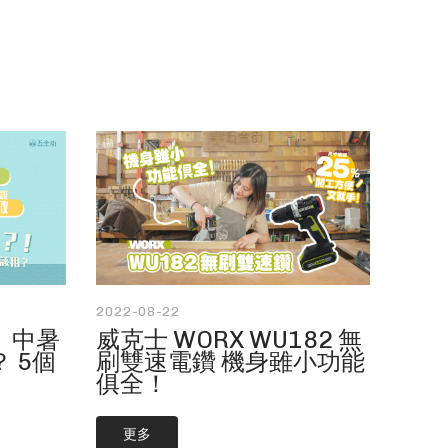
2022-08-22
2021-
威克士 WORX WU182 無
【乾
 中暑
刷雙速電鑽 機身雖小功能
WU
 5個
俱全！
塵機
更多
更