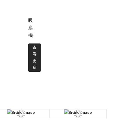
吸
塵
機
查
看
更
多