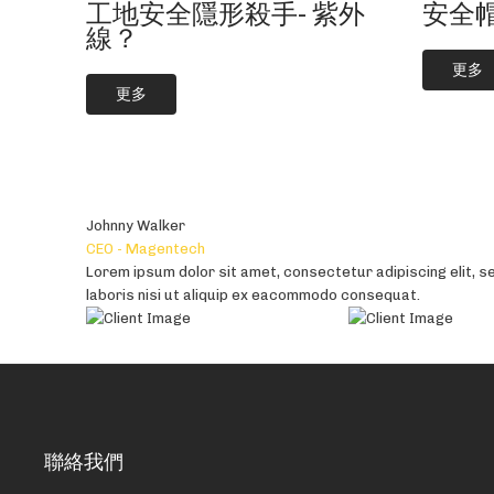
安全
工地安全隱形殺手- 紫外
線？
更多
更多
Johnny Walker
David Land
Jonny Johanson
Anna Johanson
Micheal Echo
Danny Walker
Walker Dump
CEO - Magentech
Marketing - Magentech
Designer - Magentech
Tester - Magentech
Founder - Magentech
CEO - Magentech
HCNS - Magentech
Lorem ipsum dolor sit amet, consectetur adipiscing elit, s
Consectetur adipiscing elit, lorem ipsum dolor sit amet, s
Aliquip ex eacommodo consequat lorem ipsum dolor sit amet
Ut enim ad minim veniam, quis nostrud exer citation ullam
Lorem ipsum dolor sit amet, consectetur adipiscing elit, s
Consectetur adipiscing elit, lorem ipsum dolor sit amet, s
Labore et dolore magna aliqua. Ut enim ad minim veniam, qu
laboris nisi ut aliquip ex eacommodo consequat.
laboris nisi ut aliquip ex eacommodo consequat.
nostrud exer citation ullamco laboris nisi ut.
incididunt ut labore et dolore magna aliqua.
laboris nisi ut aliquip ex eacommodo consequat.
laboris nisi ut aliquip ex eacommodo consequat.
laboris nisi ut aliquip ex eacommodo consequat.
聯絡我們