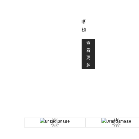
唧
槍
查
看
更
多