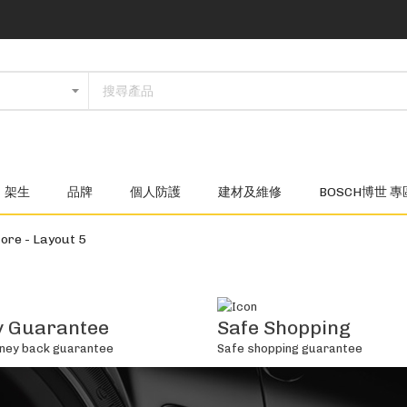
架生
品牌
個人防護
建材及維修
BOSCH博世 專
ore - Layout 5
 Guarantee
Safe Shopping
ney back guarantee
Safe shopping guarantee