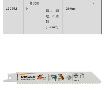
老虎鋸
5
L205M
片
280mm
鋼片、鋼
喉、不銹
鋼
(3-5mm)