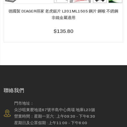
德國製 DIAGER得家 老虎鋸片 L201ML1505 鋼片 鋼喉 不銹鋼
非鐵金屬適用
$135.80
聯絡我們
門市地址：
尖沙咀東麼地道67號半島中心商場 地庫L23舖
營業時間：星期一至六 : 上午09:30 - 下午6:30
星期日及公眾假期 : 上午11:00 - 下午6:00