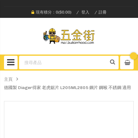
現有積分：0($0.00)
登入
註冊
主頁
德國製 Diager得家 老虎鋸片 L205ML2805 鋼片 鋼喉 不銹鋼 適用