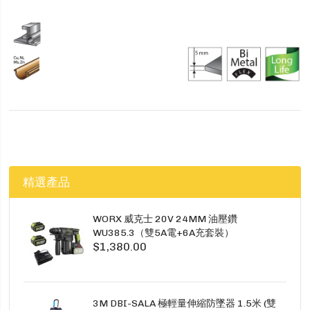
精選產品
WORX 威克士 20V 24MM 油壓鑽
WU385.3（雙5A電+6A充套裝）
$1,380.00
3M DBI-SALA 極輕量伸縮防墜器 1.5米 (雙