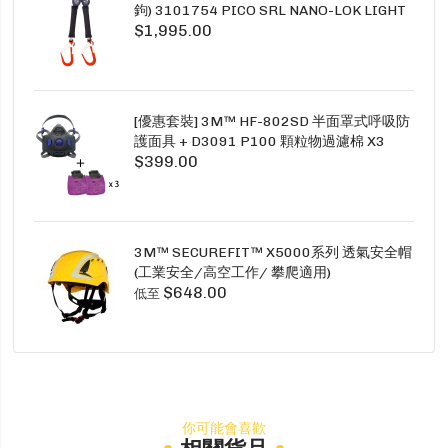
鉤) 3101754 PICO SRL NANO-LOK LIGHT
$1,995.00
1.5M TWINS
[優惠套裝] 3M™ HF-802SD 半面罩式呼吸防
護面具 + D3091 P100 顆粒物過濾棉 X3
$399.00
SECURE CLICK HF-802SD HF-800SD 系列
3M™ SECUREFIT™ X5000系列 透氣安全帽
(工業安全/高空工作/ 攀爬適用)
$648.00
低至
你可能會喜歡