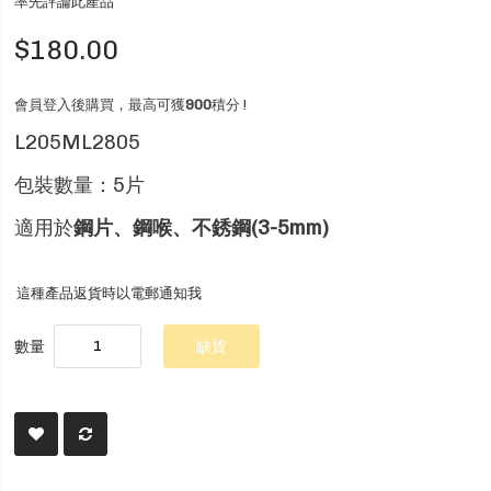
率先評論此產品
$180.00
會員登入後購買，最高可獲
900
積分 !
L205ML2805
包裝數量：5片
適用於
鋼片、鋼喉、不銹鋼(3-5mm)
這種產品返貨時以電郵通知我
數量
缺貨