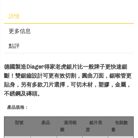
詳情
更多信息
點評
德國製造Diager得家老虎鋸片比一般牌子更快速鋸
斷！雙鋸齒設計可更有效切割，圓曲刀面，鋸喉管更
貼身，另有多款刀片選擇，可切木材，塑膠，金屬，
不銹鋼及磚頭。
產品規格：
型號
產品
適用範
鋸片長
包裝數
圍
度
量