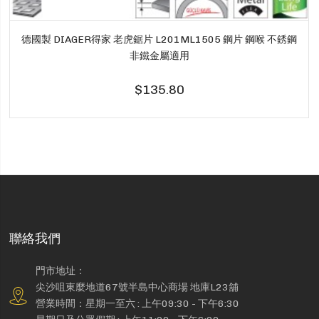
德國製 DIAGER得家 老虎鋸片 L201ML1505 鋼片 鋼喉 不銹鋼
非鐵金屬適用
$135.80
聯絡我們
門市地址：
尖沙咀東麼地道67號半島中心商場 地庫L23舖
營業時間：星期一至六 : 上午09:30 - 下午6:30