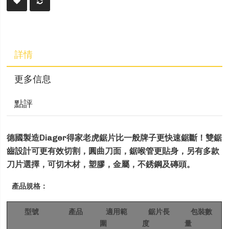
詳情
更多信息
點評
德國製造Diager得家老虎鋸片比一般牌子更快速鋸斷！雙鋸
齒設計可更有效切割，圓曲刀面，鋸喉管更貼身，另有多款
刀片選擇，可切木材，塑膠，金屬，不銹鋼及磚頭。
產品規格：
型號
產品
適用範
鋸片長
包裝數
圍
度
量