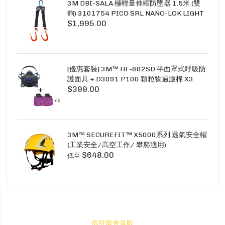
3M DBI-SALA 極輕量伸縮防墜器 1.5米 (雙
鉤) 3101754 PICO SRL NANO-LOK LIGHT
$1,995.00
1.5M TWINS
[優惠套裝] 3M™ HF-802SD 半面罩式呼吸防
護面具 + D3091 P100 顆粒物過濾棉 X3
$399.00
SECURE CLICK HF-802SD HF-800SD 系列
3M™ SECUREFIT™ X5000系列 透氣安全帽
(工業安全/高空工作/ 攀爬適用)
$648.00
低至
你可能會喜歡