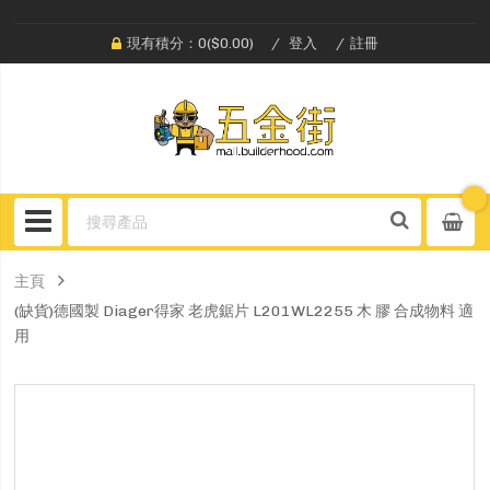
現有積分：0($0.00)
登入
註冊
主頁
(缺貨)德國製 Diager得家 老虎鋸片 L201WL2255 木 膠 合成物料 適
用