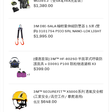
WU385.3（雙5A電+6A充套裝）
$1,380.00
3M DBI-SALA 極輕量伸縮防墜器 1.5米 (雙
鉤) 3101754 PICO SRL NANO-LOK LIGHT
$1,995.00
1.5M TWINS
[優惠套裝] 3M™ HF-802SD 半面罩式呼吸防
護面具 + D3091 P100 顆粒物過濾棉 X3
$399.00
SECURE CLICK HF-802SD HF-800SD 系列
3M™ SECUREFIT™ X5000系列 透氣安全帽
(工業安全/高空工作/ 攀爬適用)
$648.00
低至