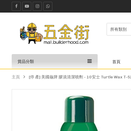
貨品分類
首頁
主頁
[停 產] 美國龜牌 膠漬清潔噴劑 - 10安士 Turtle Wax T-5