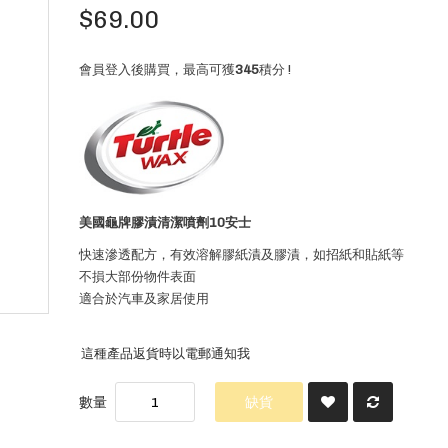
$69.00
會員登入後購買，最高可獲
345
積分 !
美國龜牌膠漬清潔噴劑10安士
快速滲透配方，有效溶解膠紙漬及膠漬，如招紙和貼紙等
不損大部份物件表面
適合於汽車及家居使用
這種產品返貨時以電郵通知我
數量
缺貨