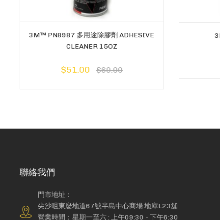
3M™ PN8987 多用途除膠劑 ADHESIVE
3
CLEANER 15OZ
$51.00
$69.00
聯絡我們
門市地址：
尖沙咀東麼地道67號半島中心商場 地庫L23舖
營業時間：星期一至六 : 上午09:30 - 下午6:30