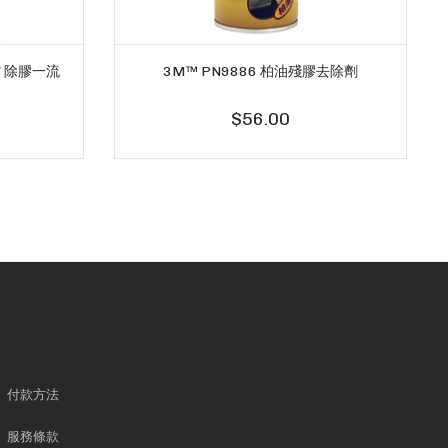
行貨 除膠一流
3M™ PN9886 柏油殘膠去除劑
$56.00
付款方法
服務條款