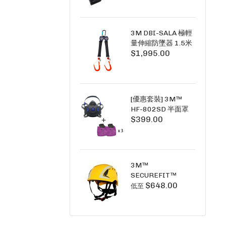
+6A充套裝）
3M DBI-SALA 極輕
量伸縮防墜器 1.5米
$1,995.00
(雙鉤) 3101754
PICO SRL NANO-
LOK LIGHT 1.5M
TWINS
[優惠套裝] 3M™
HF-802SD 半面罩
$399.00
式呼吸防護面具 +
D3091 P100 顆粒
物過濾棉 X3
SECURE CLICK HF-
802SD HF-800SD
3M™
系列
SECUREFIT™
$648.00
X5000系列 透氣安
低至
全帽 (工業安全/高空
工作/ 攀爬適用)