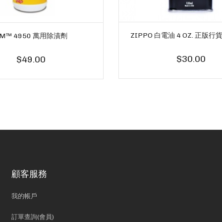
ZIPPO 白電油 4 OZ. 正版
M™ 4950 萬用除漬劑
$30.00
$49.00
顧客服務
我的帳戶
訂單查詢(會員)