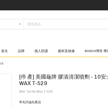
架生
品牌
個人防護
建材及維修
BOSCH博世 專
29
[停 產] 美國龜牌 膠漬清潔噴劑 - 10安士
WAX T-529
SKU
Turtle Wax T-529
率先評論此產品