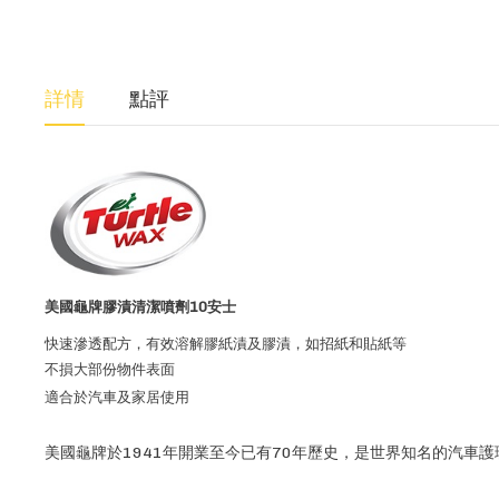
詳情
點評
美國龜牌膠漬清潔噴劑10安士
快速滲透配方，有效溶解膠紙漬及膠漬，如招紙和貼紙等
不損大部份物件表面
適合於汽車及家居使用
美國龜牌於1941年開業至今已有70年歷史，是世界知名的汽車護