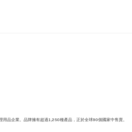
理用品企業。品牌擁有超過1,250種產品，正於全球90個國家中售賣。