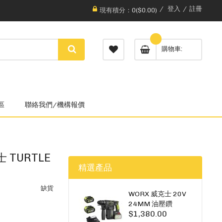
登入
註冊
現有積分：0($0.00)
購物車
區
聯絡我們/機構報價
 TURTLE
精選產品
缺貨
WORX 威克士 20V
24MM 油壓鑽
$1,380.00
WU385.3（雙5A電