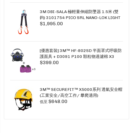
3M DBI-SALA 極輕量伸縮防墜器 1.5米 (雙
鉤) 3101754 PICO SRL NANO-LOK LIGHT
$1,995.00
1.5M TWINS
[優惠套裝] 3M™ HF-802SD 半面罩式呼吸防
護面具 + D3091 P100 顆粒物過濾棉 X3
$399.00
SECURE CLICK HF-802SD HF-800SD 系列
3M™ SECUREFIT™ X5000系列 透氣安全帽
(工業安全/高空工作/ 攀爬適用)
$648.00
低至