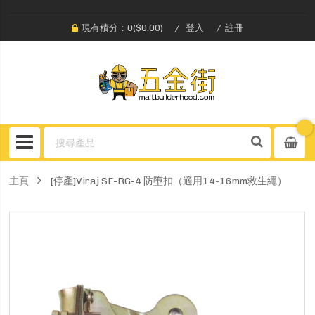
現有積分：0($0.00)
登入
註冊
主頁
[停產]Viraj SF-RG-4 防墮扣（適用14-16mm救生繩）