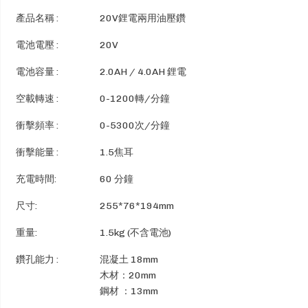
產品名稱 :
20V鋰電兩用油壓鑽
電池電壓 :
20V
電池容量 :
2.0AH / 4.0AH 鋰電
空載轉速 :
0-1200轉/分鐘
衝擊頻率 :
0-5300次/分鐘
衝擊能量 :
1.5焦耳
充電時間:
60 分鐘
尺寸:
255*76*194mm
重量:
1.5kg (不含電池)
鑽孔能力 :
混凝土 18mm
木材：20mm
鋼材 ：13mm