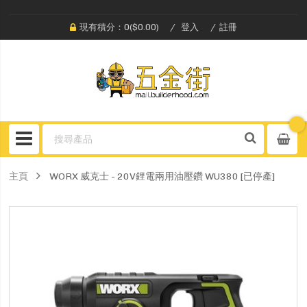
現有積分：0($0.00)
登入
註冊
主頁
WORX 威克士 - 20V鋰電兩用油壓鑽 WU380 [已停產]