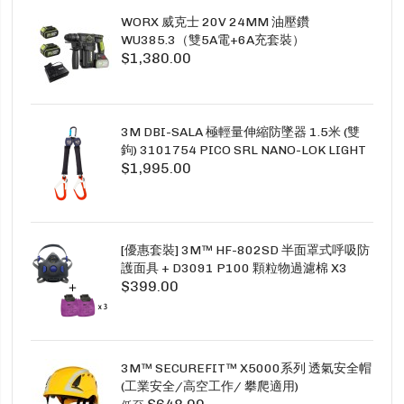
WORX 威克士 20V 24MM 油壓鑽
WU385.3（雙5A電+6A充套裝）
$1,380.00
3M DBI-SALA 極輕量伸縮防墜器 1.5米 (雙
鉤) 3101754 PICO SRL NANO-LOK LIGHT
$1,995.00
1.5M TWINS
[優惠套裝] 3M™ HF-802SD 半面罩式呼吸防
護面具 + D3091 P100 顆粒物過濾棉 X3
$399.00
SECURE CLICK HF-802SD HF-800SD 系列
3M™ SECUREFIT™ X5000系列 透氣安全帽
(工業安全/高空工作/ 攀爬適用)