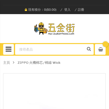
現有積分：0($0.00)
登入
註冊
主頁
ZIPPO 火機棉芯/棉線 Wick