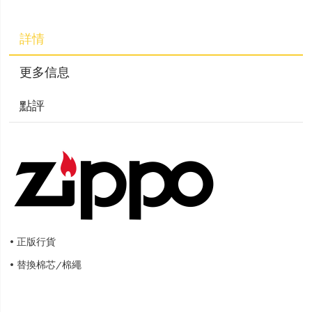
詳情
更多信息
點評
正版行貨
•
替換棉芯/棉繩
•