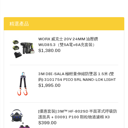
精選產品
WORX 威克士 20V 24MM 油壓鑽
WU385.3（雙5A電+6A充套裝）
$1,380.00
3M DBI-SALA 極輕量伸縮防墜器 1.5米 (雙
鉤) 3101754 PICO SRL NANO-LOK LIGHT
$1,995.00
1.5M TWINS
[優惠套裝] 3M™ HF-802SD 半面罩式呼吸防
護面具 + D3091 P100 顆粒物過濾棉 X3
$399.00
SECURE CLICK HF-802SD HF-800SD 系列