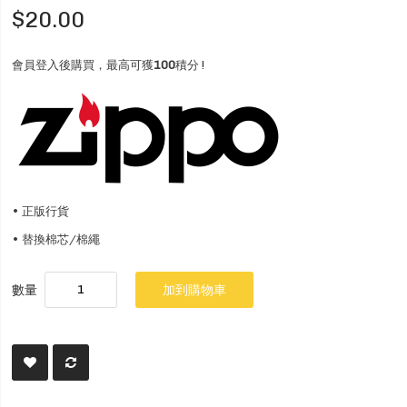
$20.00
會員登入後購買，最高可獲
100
積分 !
•
正版行貨
•
替換棉芯/棉繩
數量
加到購物車