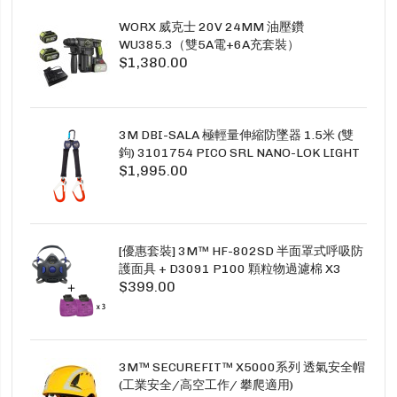
WORX 威克士 20V 24MM 油壓鑽
WU385.3（雙5A電+6A充套裝）
$1,380.00
3M DBI-SALA 極輕量伸縮防墜器 1.5米 (雙
鉤) 3101754 PICO SRL NANO-LOK LIGHT
$1,995.00
1.5M TWINS
[優惠套裝] 3M™ HF-802SD 半面罩式呼吸防
護面具 + D3091 P100 顆粒物過濾棉 X3
$399.00
SECURE CLICK HF-802SD HF-800SD 系列
3M™ SECUREFIT™ X5000系列 透氣安全帽
(工業安全/高空工作/ 攀爬適用)