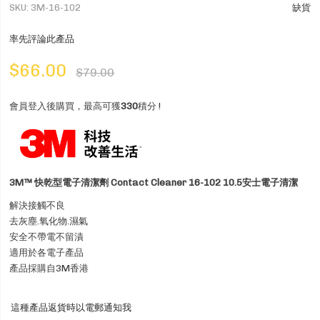
SKU
3M-16-102
缺貨
率先評論此產品
$66.00
$79.00
會員登入後購買，最高可獲
330
積分 !
3M™ 快乾型電子清潔劑 Contact Cleaner 16-102 10.5安士電子清潔
解決接觸不良
去灰塵.氧化物.濕氣
安全不帶電不留漬
適用於各電子產品
產品採購自3M香港
這種產品返貨時以電郵通知我