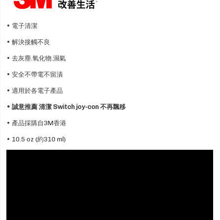
• 電子清潔
• 解決接觸不良
• 去灰塵.氧化物.濕氣
• 安全不帶電不留漬
• 適用於各電子產品
• 誠意推薦 清潔
Switch joy-con 不再飄移
• 產品採購自3M香港
• 10.5 oz (約310 ml)