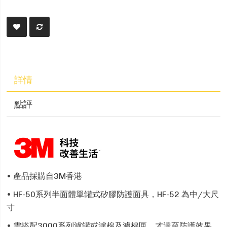
詳情
點評
• 產品採購自3M香港
• HF-50系列半面體單罐式矽膠防護面具，HF-52 為中/大尺
寸
• 需搭配3000系列濾罐或濾棉及濾棉匣，才達至防護效果