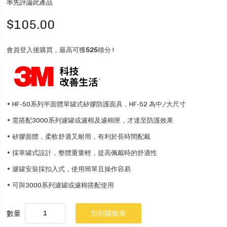
率先評論此產品
$105.00
會員登入後購買，最高可獲
525
積分 !
• HF-50系列半面體單罐式矽膠防護面具，HF-52 為中/大尺寸
• 需搭配3000系列濾罐或濾棉及濾棉匣，才達至防護效果
• 矽膠面體，柔軟舒適又耐用，有利於長時間配戴
• 採單罐式設計，整體重量輕，提高佩戴時的舒適性
• 濾罐安裝採扣入式，使用簡單且操作容易
• 可與3000系列濾罐或濾棉搭配使用
數量
加到購物車