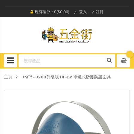
現有積分：0($0.00)
登入
註冊
主頁
3M™ - 3200升級版 HF-52 單罐式矽膠防護面具