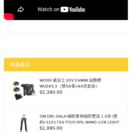
精選產品
WORX 威克士 20V 24MM 油壓鑽
WU385.3（雙5A電+6A充套裝）
$1,380.00
3M DBI-SALA 極輕量伸縮防墜器 1.5米 (雙
鉤) 3101754 PICO SRL NANO-LOK LIGHT
$1,995.00
1.5M TWINS