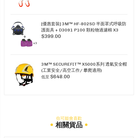
[優惠套裝] 3M™ HF-802SD 半面罩式呼吸防
護面具 + D3091 P100 顆粒物過濾棉 X3
$399.00
SECURE CLICK HF-802SD HF-800SD 系列
3M™ SECUREFIT™ X5000系列 透氣安全帽
(工業安全/高空工作/ 攀爬適用)
$648.00
低至
你可能會喜歡
相關貨品