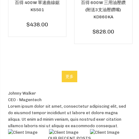
百得 400W 單速曲線鋸
百得 600W 三用油壓鑽
KS501
(附送3支油壓鑽嘴)
KD860KA
$438.00
$828.00
Johnny Walker
David Land
Jonny Johanson
Anna Johanson
Micheal Echo
Danny Walker
Walker Dump
CEO - Magentech
Marketing - Magentech
Designer - Magentech
Tester - Magentech
Founder - Magentech
CEO - Magentech
HCNS - Magentech
Lorem ipsum dolor sit amet, consectetur adipiscing elit, sed
Consectetur adipiscing elit, lorem ipsum dolor sit amet, sed do
Aliquip ex eacommodo consequat lorem ipsum dolor sit amet,
Ut enim ad minim veniam, quis nostrud exer citation ullamco
Lorem ipsum dolor sit amet, consectetur adipiscing elit, sed
Consectetur adipiscing elit, lorem ipsum dolor sit amet, sed do
Labore et dolore magna aliqua. Ut enim ad minim veniam, quis
do eiusmod tempor incididunt ut labore et dolore magna
eiusmod tempor incididunt ut labore et dolore magna aliqua.
consectetur adipiscing elit. Ut enim ad minim veniam, sed do
laboris nisi ut aliquip ex eacommodo consequat. Lorem ipsum
do eiusmod tempor incididunt ut labore et dolore magna
eiusmod tempor incididunt ut labore et dolore magna aliqua.
nostrud exer citation ullamco .Lorem ipsum dolor sit amet,
aliqua. Ut enim ad minim veniam, quis nostrud exer citation
Quis nostrud exer citation ullamco ut enim ad minim veniam,
eiusmod tempor incididunt ut labore et dolore magna aliqua,
dolor sit amet, consectetur adipiscing elit, sed do eiusmod
aliqua. Ut enim ad minim veniam, quis nostrud exer citation
Quis nostrud exer citation ullamco ut enim ad minim veniam,
consectetur adipiscing elit, sed do eiusmod tempor incididunt
ullamco laboris nisi ut aliquip ex eacommodo consequat.
laboris nisi ut aliquip ex eacommodo consequat.
quis nostrud exer citation ullamco laboris nisi ut.
tempor incididunt ut labore et dolore magna aliqua.
ullamco laboris nisi ut aliquip ex eacommodo consequat.
laboris nisi ut aliquip ex eacommodo consequat.
ut laboris nisi ut aliquip ex eacommodo consequat.
OUR RECENT POSTS