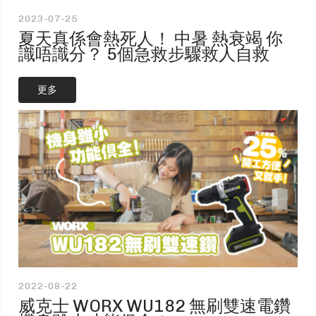
2023-07-25
夏天真係會熱死人！ 中暑 熱衰竭 你
識唔識分？ 5個急救步驟救人自救
更多
2022-08-22
威克士 WORX WU182 無刷雙速電鑽