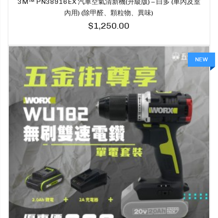
3M™ PN38916EX 汽車空氣清新機(升級版) – 白多 (車內及室
內用) (除甲醛、顆粒物、異味)
$1,250.00
NEW