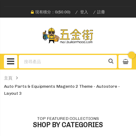
現有積分：0($0.00)
登入
註冊
主頁
Auto Parts & Equipments Magento 2 Theme - Autostore -
Layout 3
TOP FEATURED COLLECTIONS
SHOP BY CATEGORIES