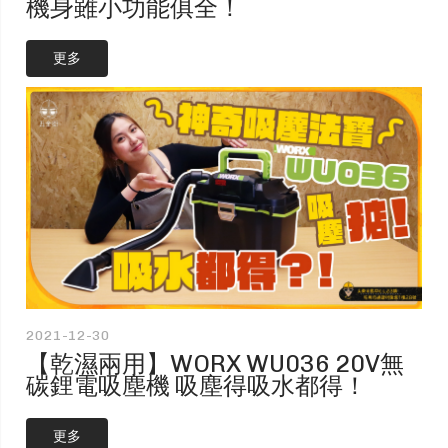
機身雖小功能俱全！
更多
2021-12-30
【乾濕兩用】WORX WU036 20V無
碳鋰電吸塵機 吸塵得吸水都得！
更多