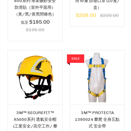
600系列 專業礦砂安全
用 即棄 防塵口罩 (10隻/
防滑貼（室外平面用）
盒）
（黃/黑/黃黑間條色）
$206.00
$230.00
$195.00
低至
$195.00
SALE
3M™ SECUREFIT™
3M™ PROTECTA
X5000系列 透氣安全帽
1390024 攀爬 全身五點
(工業安全/高空工作/ 攀
式 安全帶