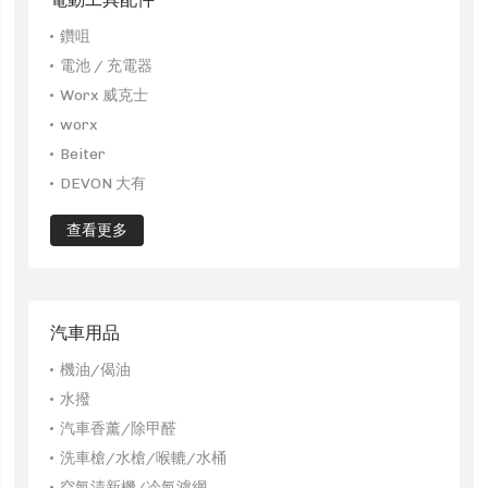
鑽咀
電池 / 充電器
Worx 威克士
worx
Beiter
DEVON 大有
查看更多
汽車用品
機油/偈油
水撥
汽車香薰/除甲醛
洗車槍/水槍/喉轆/水桶
空氣清新機/冷氣濾網