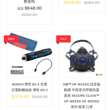
爬適用)
$255.00
$265.00
$648.00
低至
$680.00
SALE
SALE
BOSCH 博世 GO 3 充電
3M™ HF-802SD 語音振
式電動螺絲批 博世 GO 3
動膜 半面罩式呼吸防護
面具 SECURE CLICK™
$378.00
$428.00
HF-802SD HF-800SD
系列 面罩 口罩